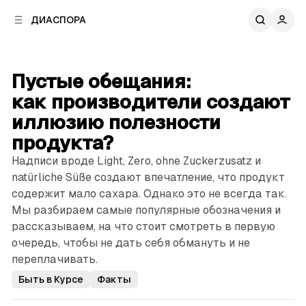
к
к
ДИАСПОРА
к
о
о
в
н
о
т
й
Пустые обещания:
е
п
н
как производители создают
а
т
н
иллюзию полезности
у
е
продукта?
л
и
Надписи вроде Light, Zero, ohne Zuckerzusatz и
natürliche Süße создают впечатление, что продукт
содержит мало сахара. Однако это не всегда так.
Мы разбираем самые популярные обозначения и
рассказываем, на что стоит смотреть в первую
очередь, чтобы не дать себя обмануть и не
переплачивать.
Быть в Курсе
Факты