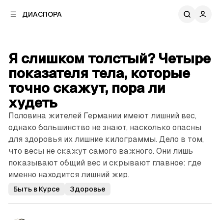
к
к
ДИАСПОРА
к
о
о
в
н
о
т
й
Я слишком толстый? Четыре
е
п
н
показателя тела, которые
а
т
н
точно скажут, пора ли
у
е
худеть
л
и
Половина жителей Германии имеют лишний вес,
однако большинство не знают, насколько опасны
для здоровья их лишние килограммы. Дело в том,
что весы не скажут самого важного. Они лишь
показывают общий вес и скрывают главное: где
именно находится лишний жир.
Быть в Курсе
Здоровье