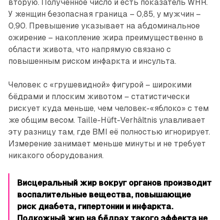
вторую. Полученное число и есть показатель WHR.
У женщин безопасная граница – 0,85, у мужчин –
0,90. Превышение указывает на абдоминальное
ожирение – накопление жира преимущественно в
области живота, что напрямую связано с
повышенным риском ­инфаркта и инсульта.
Человек с «грушевидной» фигурой – широкими
бёдрами и плоским животом – статистически
рискует куда меньше, чем человек-«яблоко» с тем
же общим весом. Taille-Hüft-Verhältnis улавливает
эту разницу там, где BMI её полностью игнорирует.
Измерение занимает меньше минуты и не требует
никакого оборудования.
Висцеральный жир вокруг органов производит
воспалительные вещества, повышающие
риск диабета, гипертонии и инфаркта.
Подкожный жир на бёд­рах такого эффекта не