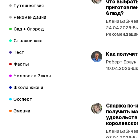
что выбрат
Путешествия
приготовле
блюд?
Рекомендации
Елена Бабиче
24.04.2026
•
Бы
Сад + Огород
Рекомендаци
Страхование
Тест
Как получит
Роберт Браун
Факты
10.04.2026
•
Шк
Человек и Закон
Школа жизни
Эксперт
Спаржа по-н
Эмоции
получить м
удовольств
королевско
Елена Бабиче
08.04.2026
•
Бы