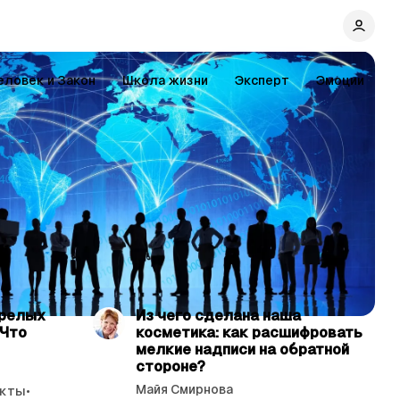
еловек и Закон
Школа жизни
Эксперт
Эмоции
ь 4 мин.
читать 4 мин.
арелых
Из чего сделана наша
 Что
косметика: как расшифровать
мелкие надписи на обратной
стороне?
Майя Смирнова
кты
•