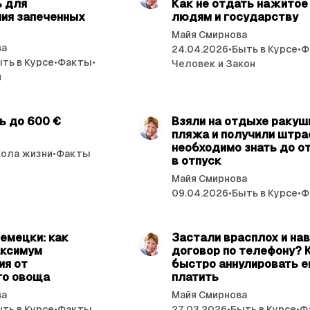
ь для
Как не отдать нажитое
ния запеченных
людям и государству
Майя Смирнова
ва
24.04.2026
•
Быть в Курсе
•
Ф
ть в Курсе
•
Факты
•
Человек и Закон
и
читать 4 мин.
читат
ь до 600 €
Взяли на отдыхе ракуш
пляжа и получили штра
необходимо знать до о
ола жизни
•
Факты
в отпуск
Майя Смирнова
09.04.2026
•
Быть в Курсе
•
Ф
читать 4 мин.
читат
емецки: как
Застали врасплох и на
аксимум
договор по телефону? 
ия от
быстро аннулировать ег
го овоща
платить
ва
Майя Смирнова
ть в Курсе
•
Факты
27.03.2026
•
Быть в Курсе
•
Ф