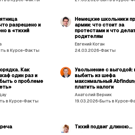
читать 4 мин.
читат
пятница
Немецкие школьники п
 что разрешено и
армии: что стоит за
но в «тихий
протестами и что ­дела
родителям
а
Евгений Коган
ть в Курсе
•
Факты
24.03.2026
•
Факты
читать 4 мин.
читат
орядка. Как
Увольнение с выгодой: 
каф один раз и
выбить из шефа
абыть о проблеме
максимальный Abfindung
деть»
платить налоги
дау
Анатолий Верник
ть в Курсе
•
Факты
19.03.2026
•
Быть в Курсе
•
Ф
читать 4 мин.
читат
треча
Тихий подвиг длиною...
а
Майя Смирнова