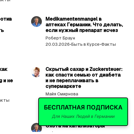
ь 2 мин.
читать 4 мин.
ротив
Medikamentenmangel в
аптеках Германии. Что делать,
ть
если нужный препарат исчез
Роберт Браун
20.03.2026
•
Быть в Курсе
•
Факты
ь 4 мин.
читать 4 мин.
как
Скрытый сахар и Zuckersteuer:
как спасти семью от диабета
 и не
и не переплачивать в
супермаркете
Майя Смирнова
акты
18.03.2026
•
Быть в Курсе
•
Факты
•
БЕСПЛАТНАЯ ПОДПИСКА
Здоровье
Для Наших Людей в Германии
ь 5 мин.
читать 4 мин.
Охота на катализаторы
Роберт Браун