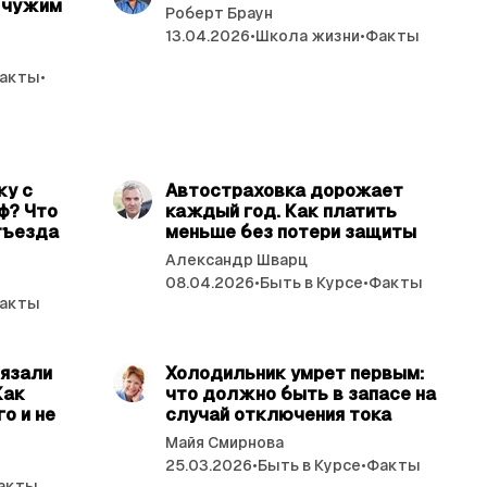
 чужим
Роберт Браун
13.04.2026
•
Школа жизни
•
Факты
акты
•
ь 4 мин.
читать 4 мин.
ку с
Автостраховка дорожает
ф? Что
каждый год. Как платить
тъезда
меньше без потери защиты
Александр Шварц
08.04.2026
•
Быть в Курсе
•
Факты
акты
ь 4 мин.
читать 4 мин.
вязали
Холодильник умрет первым:
Как
что должно быть в запасе на
о и не
случай отключения тока
Майя Смирнова
25.03.2026
•
Быть в Курсе
•
Факты
акты