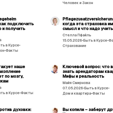
Человек и Закон
читать 4 мин.
читат
legeheim
Pflegezusatzversicherun
 как подключить
когда эта страховка и
 и получить
смысл и что надо учит
Стелла Пфайль
а
15.05.2026
•
Быть в Курсе
•
Ф
ть в Курсе
•
Страхование
кон
•
Факты
читать 4 мин.
читат
такует наше
Ключевой вопрос: что 
накопление
знать арендаторам квар
т по мозгу,
Мифы и реальность
чкам
Майя Смирнова
а
07.05.2026
•
Быть в Курсе
•
ть в Курсе
•
Факты
Дом и квартира
•
Факты
читать 4 мин.
читат
ротив духовки:
Вы копили – заберут др