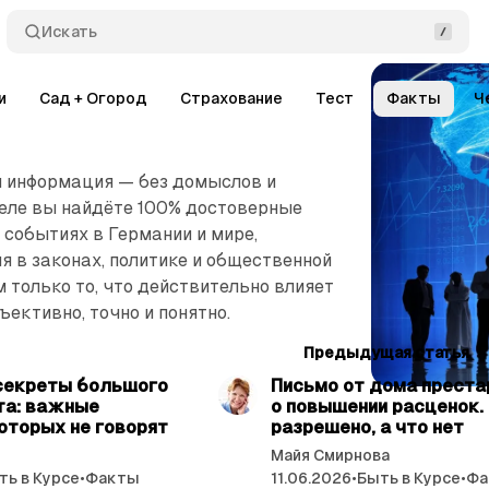
Искать
и
Сад + Огород
Страхование
Тест
Факты
Ч
я информация — без домыслов и
деле вы найдёте 100% достоверные
событиях в Германии и мире,
 в законах, политике и общественной
 только то, что действительно влияет
ъективно, точно и понятно.
читать 4 мин.
читат
Предыдущая статья
секреты большого
Письмо от дома прест
та: важные
о повышении расценок.
которых не говорят
разрешено, а что нет
Майя Смирнова
ть в Курсе
•
Факты
11.06.2026
•
Быть в Курсе
•
Фа