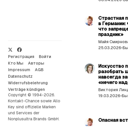
Страстная 
в Германии:
что запреще
праздник»
Майя Смирнов
25.03.2026
•
Бы
X
F
Регистрация
Войти
a
Кто Мы
Авторы
c
Искусство п
Impressum
AGB
e
разобрать ш
Datenschutz
навсегда з
b
«нечего на
Widerrufsbelehrung
o
Verträge kündigen
Виктория Лин
o
Copyright © 1994-2026.
19.03.2026
•
Бы
k
Kontakt-Chance sowie Allo
Key sind offizielle Marken
und Services der
Nonplusultra Brands GmbH.
Опасная вс
Майя Смирнов