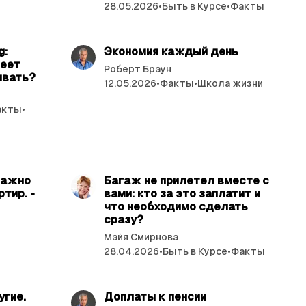
28.05.2026
•
Быть в Курсе
•
Факты
ь 4 мин.
читать 5 мин.
g:
Экономия каждый день
меет
Роберт Браун
ывать?
12.05.2026
•
Факты
•
Школа жизни
акты
•
ь 4 мин.
читать 4 мин.
важно
Багаж не прилетел вместе с
тир. ­
вами: кто за это заплатит и
что необходимо сделать
сразу?
Майя Смирнова
28.04.2026
•
Быть в Курсе
•
Факты
ь 4 мин.
читать 5 мин.
угие.
Доплаты к пенсии