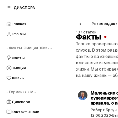
к
к
ДИАСПОРА
к
о
о
в
н
о
Пенсия
Психология
Путешествия
Рекомендаци
Главная
т
й
е
107 статей
п
Кто Мы
Факты
н
а
т
Только проверенна
н
у
- Факты. Эмоции. Жизнь
е
слухов. В этом раз
л
факты о важнейших 
Факты
и
ключевые изменения
Эмоции
жизни. Мы отбираем
на нашу жизнь — об
Жизнь
С
т
- Германия и Мы
Маленькие 
а
супермарке
Диаспора
т
правила, о 
ь
Роберт Браун
Контакт-Шанс
12.06.2026
•
Бы
и