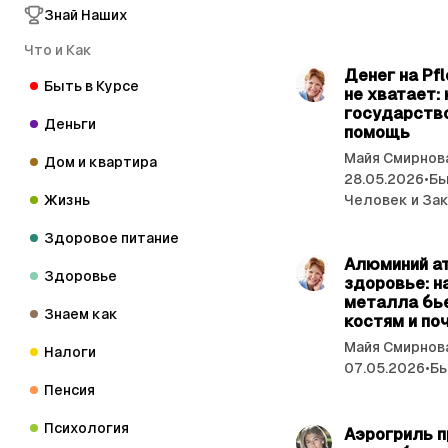
Знай Наших
Что и Как
Денег на Pf
Быть в Курсе
не хватает:
государство
Деньги
помощь
Майя Смирнов
Дом и квартира
28.05.2026
•
Бы
Жизнь
Человек и За
Здоровое питание
Алюминий а
Здоровье
здоровье: ­
металла бье
Знаем как
костям и по
Майя Смирнов
Налоги
07.05.2026
•
Бы
Пенсия
Психология
Аэрогриль п