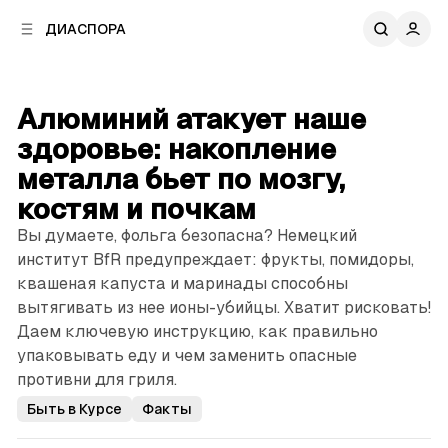
к
к
ДИАСПОРА
к
о
о
в
н
о
т
й
Алюминий атакует наше
е
п
н
здоровье: ­накопление
а
т
н
металла бьет по мозгу,
у
е
костям и почкам
л
и
Вы думаете, фольга безопасна? Немецкий
институт BfR предупреждает: фрукты, помидоры,
квашеная капуста и маринады способны
вытягивать из нее ионы-убийцы. Хватит рисковать!
Даем ключевую инструкцию, как правильно
упаковывать еду и чем заменить опасные
противни для гриля.
Быть в Курсе
Факты