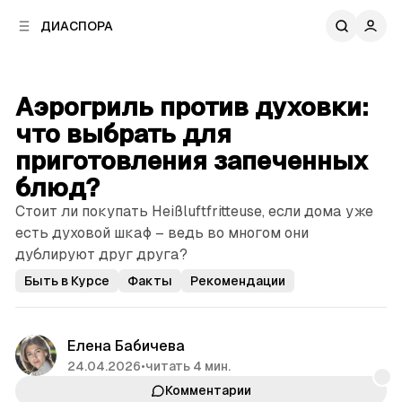
к
к
ДИАСПОРА
к
о
о
в
н
о
т
й
Аэрогриль против духовки:
е
п
н
что выбрать для
а
т
н
приготовления запеченных
у
е
блюд?
л
и
Стоит ли покупать Heißluftfritteuse, если дома уже
есть духовой шкаф – ведь во многом они
дублируют друг друга?
Быть в Курсе
Факты
Рекомендации
Елена Бабичева
24.04.2026
•
читать 4 мин.
Комментарии