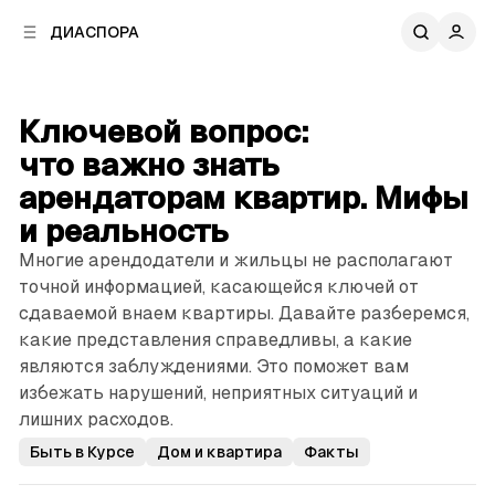
к
к
ДИАСПОРА
к
о
о
в
н
о
т
й
Ключевой вопрос:
е
п
н
что важно знать
а
т
н
арендаторам квартир. ­Мифы
у
е
и реальность
л
и
Многие арендодатели и жильцы не располагают
точной информацией, касающейся ключей от
сдаваемой внаем квартиры. Давайте разберемся,
какие представления справедливы, а какие
являются заблуждениями. Это поможет вам
избежать нарушений, неприятных ситуаций и
лишних расходов.
Быть в Курсе
Дом и квартира
Факты