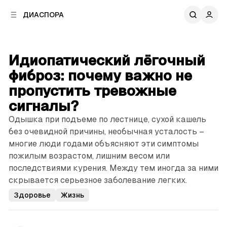
к
к
ДИАСПОРА
к
о
о
в
н
о
т
й
Идиопатический лёгоч­ный
е
п
н
фиброз: почему важно не
а
т
н
пропустить тревожные
у
е
сигналы?
л
и
Одышка при подъеме по лестнице, сухой кашель
без очевидной причины, необычная усталость –
многие люди годами объясняют эти симптомы
пожилым возрастом, лишним весом или
последствиями курения. Между тем иногда за ними
скрывается серьезное заболевание легких.
Здоровье
Жизнь