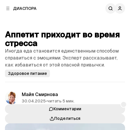
к
к
ДИАСПОРА
к
о
о
в
н
о
т
й
Аппетит приходит во время
е
п
н
стресса
а
т
н
Иногда еда становится единственным способом
у
е
справиться с эмоциями. Эксперт рассказывает,
л
как избавиться от этой опасной привычки.
и
Здоровое питание
Майя Смирнова
30.04.2025
•
читать 5 мин.
Комментарии
Поделиться