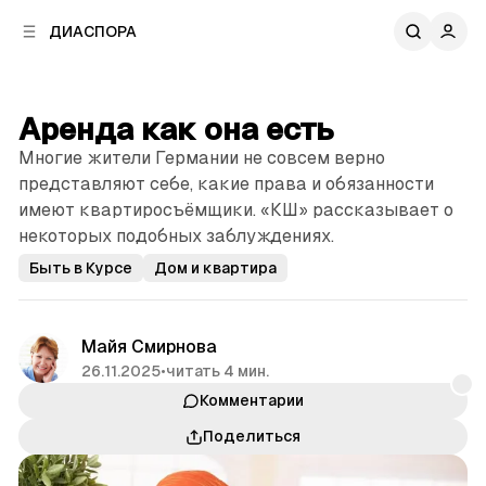
к
к
ДИАСПОРА
к
о
о
в
н
о
т
й
Аренда как она есть
е
п
н
Многие жители Германии не совсем верно
а
т
н
представляют себе, какие права и обязанности
у
е
имеют квартиросъёмщики. «КШ» рассказывает о
л
некоторых подобных заблуждениях.
и
Быть в Курсе
Дом и квартира
Майя Смирнова
26.11.2025
•
читать 4 мин.
Комментарии
Поделиться