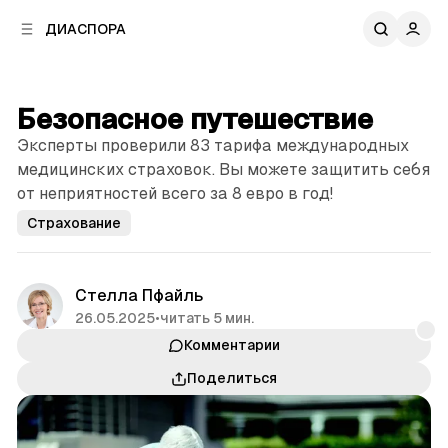
к
к
ДИАСПОРА
к
о
о
в
н
о
т
й
Безопасное путешествие
е
п
н
Эксперты проверили 83 тарифа международных
а
т
н
медицинских страховок. Вы можете защитить себя
у
е
от неприятностей всего за 8 евро в год!
л
Страхование
и
Стелла Пфайль
26.05.2025
•
читать 5 мин.
Комментарии
Поделиться