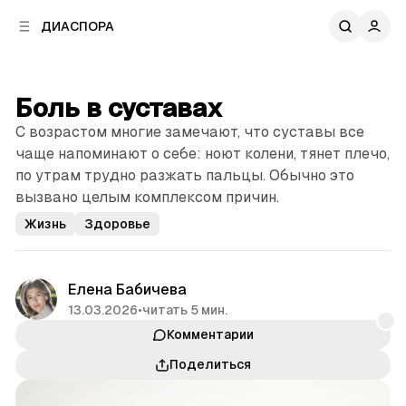
к
к
ДИАСПОРА
к
о
о
в
н
о
т
й
Боль в суставах
е
п
н
С возрастом многие замечают, что суставы все
а
т
н
чаще напоминают о себе: ноют колени, тянет плечо,
у
е
по утрам трудно разжать пальцы. Обычно это
л
вызвано целым комплексом причин.
и
Жизнь
Здоровье
Елена Бабичева
13.03.2026
•
читать 5 мин.
Комментарии
Поделиться