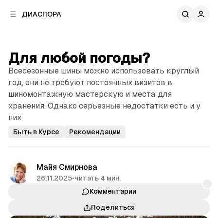
к
к
ДИАСПОРА
к
о
о
в
н
о
т
й
Для любой погоды?
е
п
н
Всесезонные шины можно использовать круглый
а
т
н
год, они не требуют постоянных визитов в
у
е
шиномонтажную мастерскую и места для
л
хранения. Однако серьезные недостатки есть и у
и
них
Быть в Курсе
Рекомендации
Майя Смирнова
26.11.2025
•
читать 4 мин.
Комментарии
Поделиться