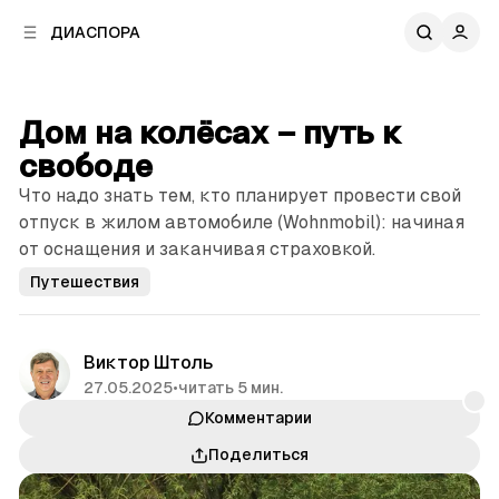
к
к
ДИАСПОРА
к
о
о
в
н
о
т
й
Дом на колёсах – путь к
е
п
н
свободе
а
т
н
Что надо знать тем, кто планирует провести свой
у
е
отпуск в жилом автомобиле (Wohnmobil): начиная
л
от оснащения и заканчивая страховкой.
и
Путешествия
Виктор Штоль
27.05.2025
•
читать 5 мин.
Комментарии
Поделиться