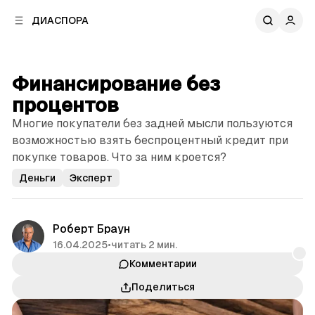
к
к
ДИАСПОРА
к
о
о
в
н
о
т
й
Финансирование без
е
п
н
процентов
а
т
н
Многие покупатели без задней мысли пользуются
у
е
возможностью взять беспроцентный кредит при
л
покупке товаров. Что за ним кроется?
и
Деньги
Эксперт
Роберт Браун
16.04.2025
•
читать 2 мин.
Комментарии
Поделиться