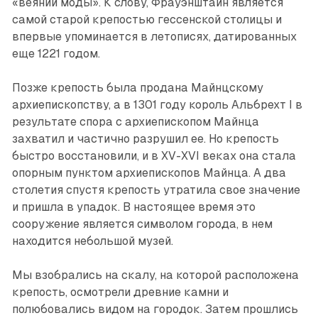
«веяний моды». К слову, Фрауэнштайн является
самой старой крепостью гессенской столицы и
впервые упоминается в летописях, датированных
еще 1221 годом.
Позже крепость была продана Майнцскому
архиепископству, а в 1301 году король Альбрехт I в
результате спора с архиепископом Майнца
захватил и частично разрушил ее. Но крепость
быстро восстановили, и в XV-XVI веках она стала
опорным пунктом архиепископов Майнца. А два
столетия спустя крепость утратила свое значение
и пришла в упадок. В настоя­щее время это
сооружение является символом города, в нем
находится небольшой музей.
Мы взобрались на скалу, на которой расположена
крепость, осмотрели древние камни и
полюбовались видом на городок. Затем прошлись