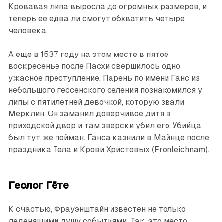
Кровавая липа выросла до огромных размеров, и
теперь ее едва ли смогут обхватить четыре
человека.
А еще в 1537 году на этом месте в пятое
воскресенье после Пасхи свершилось одно
ужасное преступление. Парень по имени Ганс из
небольшого гессенского селения познакомился у
липы с пятилетней девочкой, которую звали
Мерклин. Он заманил доверчивое дитя в
приходской двор и там зверски убил его. Убийца
был тут же пойман. Ганса казнили в Майнце после
праздника Тела и Крови Христовых (Fronleichnam).
Геолог Гёте
К счастью, Фрауэнштайн извес­тен не только
леденящими душу событиями. Так, это место