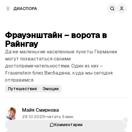
к
к
ДИАСПОРА
к
о
о
в
н
о
т
й
Фрауэнштайн – ворота в
е
п
н
Райнгау
а
т
н
Даже маленькие населенные пункты Германии
у
е
могут похвастаться своими
л
достопримечательностями. Один из них –
и
Frauenstein близ Висбадена, куда мы сегодня
отправимся.
Путешествия
Эмоции
Майя Смирнова
29.10.2025
•
читать 5 мин.
Комментарии