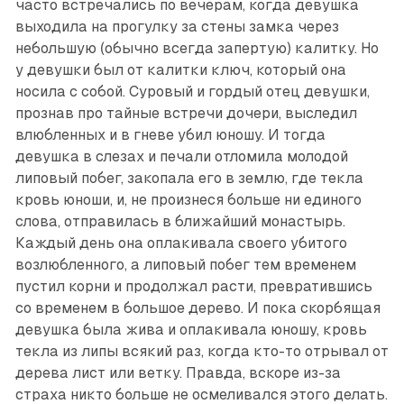
часто встречались по вечерам, когда девушка
выходила на прогулку за стены замка через
небольшую (обычно всегда запертую) калитку. Но
у девушки был от калитки ключ, который она
носила с собой. Суровый и гордый отец девушки,
прознав про тайные встречи дочери, выследил
влюб­ленных и в гневе убил юношу. И тогда
девушка в слезах и печали отломила молодой
липовый побег, закопала его в землю, где текла
кровь юноши, и, не произнеся больше ни единого
слова, отправилась в ближайший монастырь.
Каждый день она оплакивала свое­го убитого
возлюбленного, а липовый побег тем временем
пустил корни и продолжал расти, превратившись
со временем в большое дерево. И пока скорбящая
девушка была жива и оплакивала юношу, кровь
текла из липы всякий раз, когда кто-то отрывал от
дерева лист или ветку. Правда, вскоре из-за
страха никто больше не осмеливался этого делать.