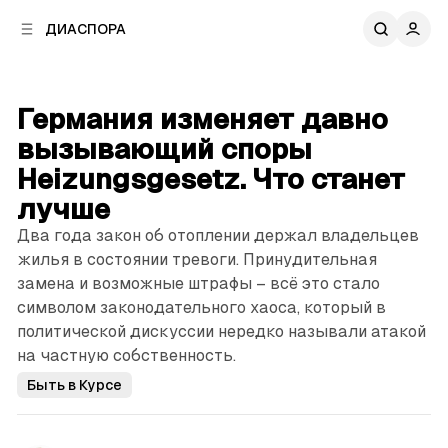
к
к
ДИАСПОРА
к
о
о
в
н
о
т
й
Германия изменяет давно
е
п
н
вызывающий споры
а
т
н
Heizungsgesetz. Что станет
у
е
лучше
л
и
Два года закон об отоплении держал владельцев
жилья в состоянии тревоги. Принудительная
замена и возможные штрафы – всё это стало
символом законодательного хаоса, который в
политической дискуссии нередко называли атакой
на частную собственность.
Быть в Курсе