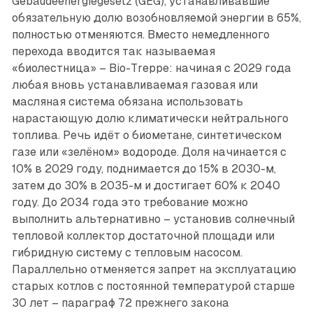
Gebäudeenergiegesetz (GEG), устанавливавшие
обязательную долю возобновляемой энергии в 65%,
полностью отменяются. Вместо немедленного
перехода вводится так называемая
«биолестница» – Bio-Treppe: начиная с 2029 года
любая вновь устанавливаемая газовая или
масляная система обязана использовать
нарастающую долю климатически нейтрального
топлива. Речь идёт о биометане, синтетическом
газе или «зелёном» водороде. Доля начинается с
10% в 2029 году, поднимается до 15% в 2030-м,
затем до 30% в ­2035-м и достигает 60% к 2040
году. До 2034 года это требование можно
выполнить альтернативно – установив солнечный
тепловой коллектор достаточной площади или
гибридную систему с тепловым насосом.
Параллельно отменяется запрет на эксплуатацию
старых котлов с постоянной температурой старше
30 лет – параграф 72 прежнего закона