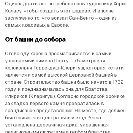
Одиннадцать лет потребовалось художнику Хорхе
Коласу, чтобы создать этот шедевр. И вполне
заслуженно то, что вокзал Сан-Бенто – один из
самых красивых в Европе.
От башни до собора
Отовсюду хорошо просмат­ривается и самый
узнаваемый символ Порту – 75-метровая
колокольня Торре-душ-Клеригуш, которая, кстати,
является и самой высокой церковной башней в
стране. Строительство башни было начато в 1732
году, и предназначалась она для Братства
клириков (Клеригуш). Согласно городской хронике,
закладка первого камня превратилась в
грандиозное представление. На месте, где должен
был появиться центральный вход, была
установлена деревянная арка, украшенная
религиозными сюжетами и гербом братства.