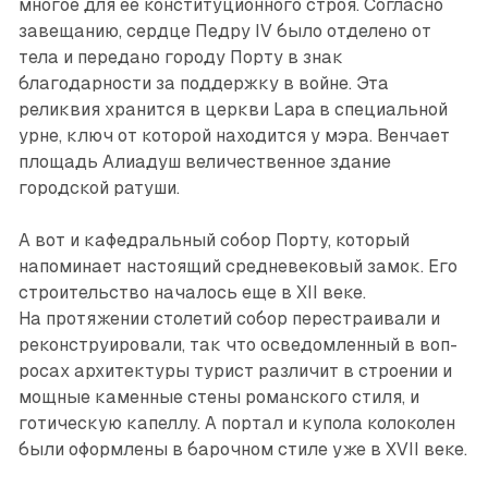
многое для ее конституционного строя. Согласно
завещанию, сердце Педру IV было отделено от
тела и передано городу Порту в знак
благодарности за поддержку в войне. Эта
реликвия хранится в церкви Lapa в специальной
урне, ключ от которой находится у мэра. Венчает
площадь Алиадуш величественное здание
городской ратуши.
А вот и кафедральный собор Порту, который
напоминает настоящий средневековый замок. Его
строительство началось еще в XII веке.
На протяжении столетий собор перестраивали и
реконструировали, так что осведомленный в воп­
росах архитектуры турист различит в строении и
мощные каменные стены романского стиля, и
готическую капеллу. А портал и купола колоколен
были оформлены в барочном стиле уже в XVII веке.