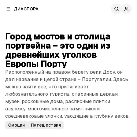
к
к
ДИАСПОРА
к
о
о
в
н
о
т
й
Город мостов и столица
е
п
н
портвейна – это один из
а
т
н
древнейших уголков
у
е
Европы Порту
л
и
Расположенный на правом берегу реки Дору, он
дал название и целой стране – Португалии. Здесь
можно найти все, что притягивает
любознательного туриста: старинные церкви,
музеи, роскошные дома, расписные плитки
азулежу, многочисленные памятники и
средневековые улочки, уводящие в глубину веков.
Эмоции
Путешествия