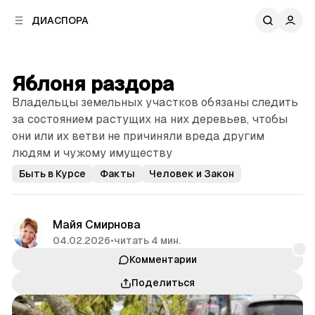
к
к
ДИАСПОРА
к
о
о
в
н
о
т
й
Яблоня раздора
е
п
н
Владельцы земельных участков обязаны следить
а
т
н
за состоянием растущих на них деревьев, чтобы
у
е
они или их ветви не причиняли вреда другим
л
людям и чужому имуществу
и
Быть в Курсе
Факты
Человек и Закон
Майя Смирнова
04.02.2026
•
читать 4 мин.
Комментарии
Поделиться