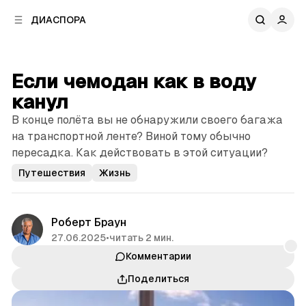
к
к
ДИАСПОРА
к
о
о
в
н
о
т
й
Если чемодан как в воду
е
п
н
канул
а
т
н
В конце полёта вы не обнаружили своего багажа
у
е
на транспортной ленте? Виной тому обычно
л
пересадка. Как действовать в этой ситуации?
и
Путешествия
Жизнь
Роберт Браун
27.06.2025
•
читать 2 мин.
Комментарии
Поделиться