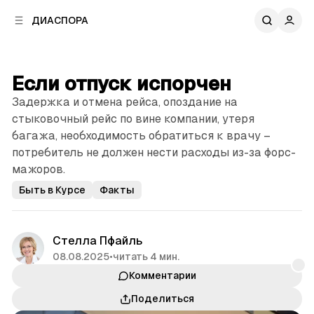
к
к
ДИАСПОРА
к
о
о
в
н
о
т
й
Если отпуск испорчен
е
п
н
Задержка и отмена рейса, опоздание на
а
т
н
стыковочный рейс по вине компании, утеря
у
е
багажа, необходимость обратиться к врачу –
л
потребитель не должен нести расходы из-за форс-
и
мажоров.
Быть в Курсе
Факты
Стелла Пфайль
08.08.2025
•
читать 4 мин.
Комментарии
Поделиться