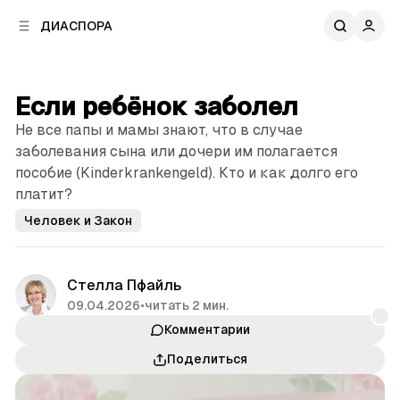
к
к
ДИАСПОРА
к
о
о
в
н
о
т
й
Если ребёнок заболел
е
п
н
Не все папы и мамы знают, что в случае
а
т
н
заболевания сына или дочери им полагается
у
е
пособие (Kinderkrankengeld). Кто и как долго его
л
платит?
и
Человек и Закон
Стелла Пфайль
09.04.2026
•
читать 2 мин.
Комментарии
Поделиться