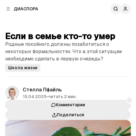
к
к
ДИАСПОРА
к
о
о
в
н
о
т
й
Если в семье кто-то умер
е
п
н
Родные покойного должны позаботиться о
а
т
н
некоторых формальностях. Что в этой ситуации
у
е
необходимо сделать в первую очередь?
л
Школа жизни
и
Стелла Пфайль
15.04.2025
•
читать 2 мин.
Комментарии
Поделиться