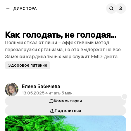
к
к
ДИАСПОРА
к
о
о
в
н
о
т
й
Как голодать, не голодая...
е
п
н
Полный отказ от пищи – эффективный метод
а
т
н
перезагрузки организма, но это выдержат не все.
у
е
Заменой кардинальных мер служит FMD-диета.
л
Здоровое питание
и
Елена Бабичева
13.05.2025
•
читать 5 мин.
Комментарии
Поделиться