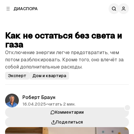
к
к
ДИАСПОРА
к
о
о
в
н
о
т
й
Как не остаться без света и
е
п
н
газа
а
т
н
Отключение энергии легче предотвратить, чем
у
е
потом разблокировать. Кроме того, оно влечёт за
л
собой дополнительные расходы.
и
Эксперт
Дом и квартира
Роберт Браун
16.04.2025
•
читать 2 мин.
Комментарии
Поделиться