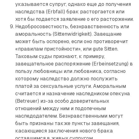
указывается супруг, однако еще до получения
наследства ­(Erbfall) брак расторгается или
хотя бы подается заявление о его расторжении.
Недобросовестность, безнравственность или
аморальность (Sittenwidrigkeit). Завещание
может быть оспорено, если оно противоречит
«правилам пристойности», или gute Sitten.
Таковым суды признают, к примеру,
завещательное распоряжение (Erbeinsetzung) в
пользу любовницы или любовника, согласно
которому наследство должно послужить
платой за сексуальные услуги. Аморальным
считается и назначение наследником опекуна
(Betreuer) из-за особо доверительных
отношений между ним и подопечным
наследодателем. Безнравственными могут
быть признаны также пункты завещания,
касающие­ся заключения нового брака
оставшимся в живых супругом.