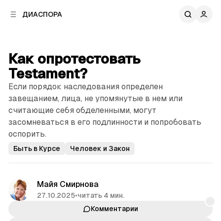
к
к
ДИАСПОРА
к
о
о
в
н
о
т
й
Как опротестовать
е
п
н
Testament?
а
т
н
Если порядок наследования определен
у
е
завещанием, лица, не упомянутые в нем или
л
считающие себя обделенными, могут
и
засомневаться в его подлинности и попробовать
оспорить.
Быть в Курсе
Человек и Закон
Майя Смирнова
27.10.2025
•
читать 4 мин.
Комментарии