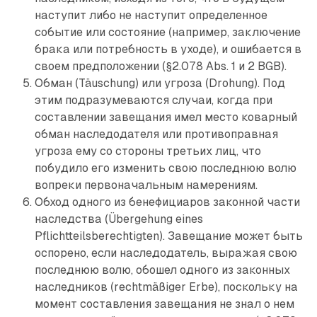
наступит либо не наступит определенное
событие или состояние (например, заключение
брака или потребность в уходе), и ошибается в
своем предположении (§2.078 Abs. 1 и 2 BGB).
Обман (Täuschung) или угроза (Drohung). Под
этим подразумеваются случаи, когда при
составлении завещания имел место коварный
обман наследодателя или ­противоправная
угроза ему со стороны третьих лиц, что
побудило его изменить свою последнюю волю
вопреки первоначальным намерениям.
Обход одного из бенефициаров законной части
наследства (Übergehung eines
Pflichtteilsberechtigten). Завещание может быть
оспорено, если наследодатель, выражая свою
последнюю волю, обошел одного из законных
наследников (rechtmäßiger Erbe), поскольку на
момент составления завещания не знал о нем