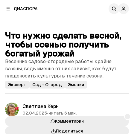
к
к
ДИАСПОРА
к
о
о
в
н
о
т
й
Что нужно сделать весной,
е
п
н
чтобы осенью получить
а
т
н
богатый урожай
у
е
Весенние садово-огородные работы крайне
л
важны, ведь именно от них зависит, как будут
и
плодоносить культуры в течение сезона.
Эксперт
Сад + Огород
Эмоции
Светлана Керн
02.04.2025
•
читать 6 мин.
Комментарии
Поделиться