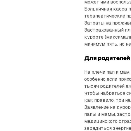
может ими восполь
Больничная касса п
терапевтические пр
Затраты на прожива
Застрахованный пла
курорте (максималь
минимум пять, но не
Для родителей
На плечи пап и мам
особенно если прих
тысяч родителей еже
чтобы набраться с
как правило, три н
Заявление на курор
папы и мамы, заст
медицинского страхо
зарядиться энергие