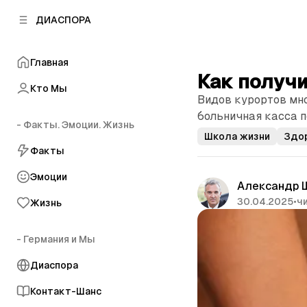
к
к
ДИАСПОРА
к
о
о
в
н
о
Главная
т
й
Как получи
е
п
Кто Мы
н
Видов курортов мно
а
т
н
больничная касса п
у
- Факты. Эмоции. Жизнь
е
Школа жизни
Здо
л
Факты
и
Эмоции
Александр 
30.04.2025
•
чи
Жизнь
- Германия и Мы
Диаспора
Контакт-Шанс