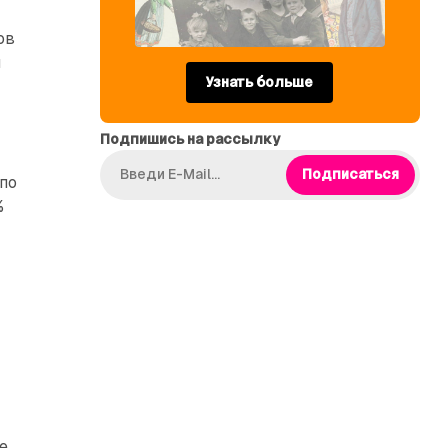
ов
ы
Узнать больше
Подпишись на рассылку
Подписаться
по
%
е,