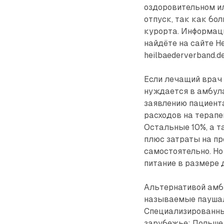
оздоровительном ил
отпуск, так как бо
курорта. Информац
найдёте на сайте Н
heilbaederverband.de
Если лечащий врач 
нуждается в амбул
заявлению пациента
расходов на терапе
Остальные 10%, а т
плюс затраты на пр
самостоятельно. Но
питание в размере д
Альтернативой амб
называемые паушал
Специализированны
зарубежье: Польше,