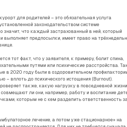
урорт для родителей – это обязательная услуга
 установленной законодательством системе
о значит, что каждый застрахованный в ней, который
и выполняет предпосылки, имеет право на трёхнедель
внице.
ся тот факт, что у заявителя, к примеру, болит спина,
хательными путями или психические расстройства. Так
ые в 2020 году были в оздоровительном профилактории
ю – вплоть до психического истощения (Burnout).
роверяет также, какую нагрузку в повседневной жизн
 совмещают ли они, например, работу и воспитание дет
чками, которым не с кем разделить ответственность з
мбулаторное лечение, а потом уже стационарное» на
ей не распространяется. Для них не требуется сначала