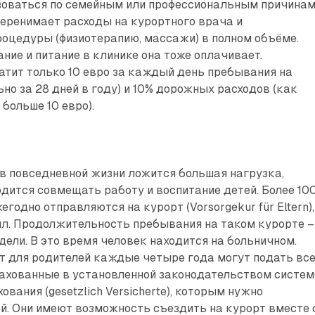
зоваться по семейным или профессиональным причинам
еренимает расходы на курортного врача и
оцедуры (физиотерапию, массажи) в полном объёме.
ние и питание в клинике она тоже оплачивает.
тит только 10 евро за каждый день пребывания на
но за 28 дней в году) и 10% дорожных расходов (как
 больше 10 евро).
 в повседневной жизни ложится большая нагрузка,
одится совмещать работу и воспитание детей. Более 10
годно отправляются на курорт (Vorsorgekur für Eltern),
ил. Продолжительность пребывания на таком курорте –
едели. В это время человек находится на больничном.
т для родителей каждые четыре года могут подать вс
рахованные в установленной законодательством систем
вания (gesetzlich Versicherte), которым нужно
й. Они имеют возможность съездить на курорт вместе 