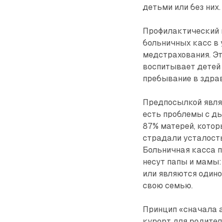
детьми или без них.
Профилактический к
больничных касс в
медстрахования. Эт
воспитывает детей 
пребывание в здра
Предпосылкой являет
есть проблемы с ды
87% матерей, котор
страдали усталость
Больничная касса п
несут папы и мамы:
или являются одино
свою семью.
Принцип «сначала а
курорт для родител