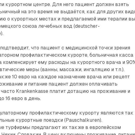
и курортном центре. Для него пациент должен взять
льничный на это время не выдаётся, как для других вид
ию о курортных местах и предлагаемой ими терапии в
емецкого союза лечебных вод (deutscher-
).
подтвердит, что пациент с медицинской точки зрения
аторном профилактическом курорте, больничная касса 
 компенсирует ему расходы на курортного врача и 90
втические меры (ванны, массажи, ингаляцию и т.п.).
акже 10 евро на каждое назначение врача или рецепт
оживание и питание пациент должен оплачивать
 часто Krankenkasse платит дотацию на проживание и
о 16 евро в день.
улаторному профилактическому курорту являются так
ьные курортные поездки (Pauschalkuren).
е турфирмы предлагают их также в европейском
 Чехии, Словакии. В цену включены проживание, питани