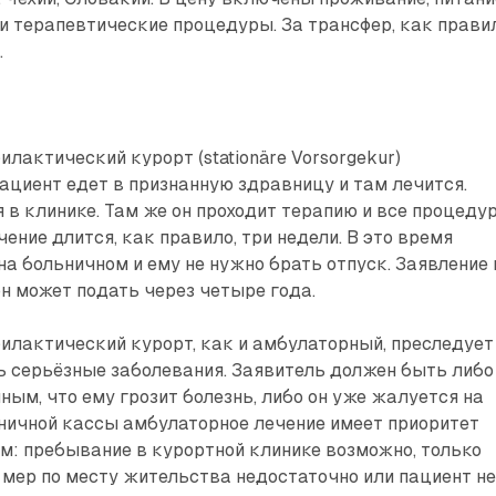
и терапевтические процедуры. За трансфер, как правил
.
лактический курорт (stationäre Vorsorgekur)
пациент едет в признанную здравницу и там лечится.
я в клинике. Там же он проходит терапию и все процеду
ение длится, как правило, три недели. В это время
на больничном и ему не нужно брать отпуск. Заявление 
н может подать через четыре года.
илактический курорт, как и амбулаторный, преследует
ь серьёзные заболевания. Заявитель должен быть либо
ным, что ему грозит болезнь, либо он уже жалуется на
ничной кассы амбулаторное лечение имеет приоритет
: пребывание в курортной клинике возможно, только
мер по месту жительства недостаточно или пациент н