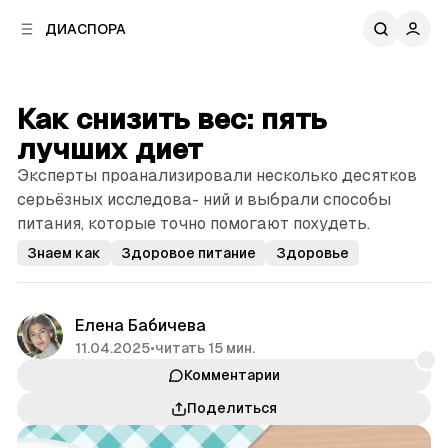
к
к
ДИАСПОРА
к
о
о
в
н
о
т
й
Как снизить вес: пять
е
п
н
лучших диет
а
т
н
Эксперты проанализировали несколько десятков
у
е
серьёзных исследова- ний и выбрали способы
л
питания, которые точно помогают похудеть.
и
Знаем как
Здоровое питание
Здоровье
Елена Бабичева
11.04.2025
•
читать 15 мин.
Комментарии
Поделиться