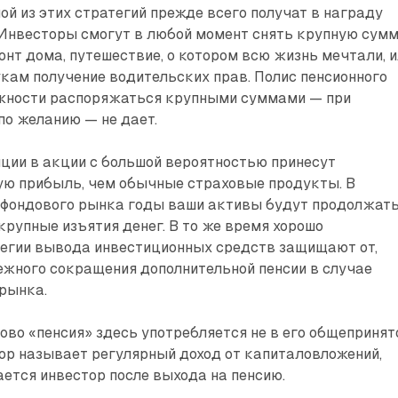
й из этих стратегий прежде всего получат в награду
 Инвесторы смогут в любой момент снять крупную сум
онт дома, путешествие, о котором всю жизнь мечтали, 
кам получение водительских прав. Полис пенсионного
жности распоряжаться крупными суммами — при
по желанию — не дает.
иции в акции с большой вероятностью принесут
шую прибыль, чем обычные страховые продукты. В
 фондового рынка годы ваши активы будут продолжат
 крупные изъятия денег. В то же время хорошо
егии вывода инвестиционных средств защищают от,
ежного сокращения дополнительной пенсии в случае
рынка.
ово «пенсия» здесь употребляется не в его общеприня
ор называет регулярный доход от капиталовложений,
ется инвестор после выхода на пенсию.