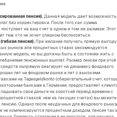
ее.
ксированная пенсия).
Данная модель дает возможность
лат без корректировки. После того как сумма
 поступает на ваш счет в одном и том же размере. Этот
т тем, кто не хочет слишком беспокоиться.
(гибкая пенсия).
При желании получать прямую выгоду
вых рынков или процентных ставок рекомендуется
анную модель, но вы должны быть в состоянии жить с
лебаниями пенсионных выплат. Размер пенсии при этой
средств напрямую реагирует на динамику фондового
ороших лет на фондовом рынке и лет с высокими
авками на Tagesgeldkonto (сберегательный счет, котор
екоторыми банками в Германии, предоставляет клиен
ладывать свои деньги на короткий период времени с
процентной ставкой, чем на текущих счетах) вы можете
 пенсию. Однако после неудачных для фондового рынк
же не компенсируются процентным доходом, пенсия так
ться. Прелесть стратегии в ее простоте: для расчета