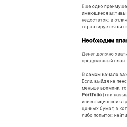
Еще одно преимуще
имеющиеся активы в
недостаток: в отли
гарантируется ни п
Необходим пла
Денег должно хват
продуманный план.
В самом начале важ
Если, выйдя на пен
меньше времени, т
Portfolio
(так назыв
инвестиционной ст
ценных бумаг, в ко
либо попыток найт