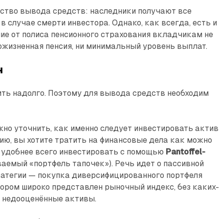
ство вывода средств: наследники получают все
 случае смерти инвестора. Однако, как всегда, есть и
чие от полиса пенсионного страхования вкладчикам не
ожизненная пенсия, ни минимальный уровень выплат.
н
ить надолго. Поэтому для вывода средств необходим
но уточнить, как именно следует инвестировать актив
сию, вы хотите тратить на финансовые дела как можно
о удобнее всего инвестировать с помощью
Pantoffel-
аемый «портфель тапочек»). Речь идет о пассивной
ратегии — покупка диверсифицированного портфеля
тором широко представлен рыночный индекс, без каких
и недооценённые активы.