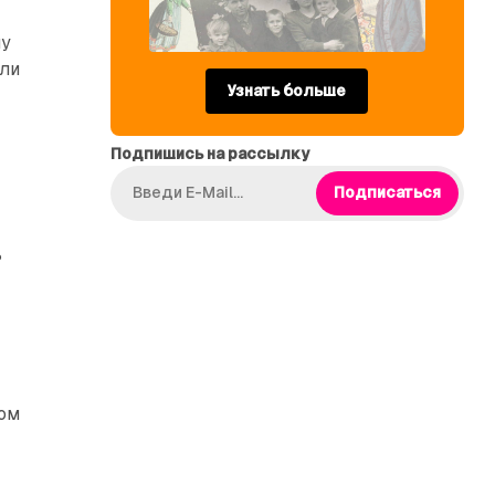
му
или
Узнать больше
Подпишись на рассылку
Подписаться
ь
том