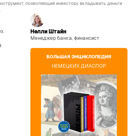
инструмент, позволяющий инвестору вкладывать деньги 
.
о,
Нелли Штайн
Менеджер банка, фи­нансист
й
БОЛЬШАЯ ЭНЦИКЛОПЕДИЯ
НЕМЕЦКИХ ДИАСПОР