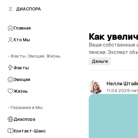
к
к
ДИАСПОРА
к
о
о
в
н
о
Главная
т
й
Как увелич
е
п
Кто Мы
н
Ваши собственные 
а
т
н
пенсии. Эксперт объ
у
- Факты. Эмоции. Жизнь
е
Деньги
л
Факты
и
Эмоции
Нелли Штай
11.04.2025
•
чит
Жизнь
- Германия и Мы
Диаспора
Контакт-Шанс