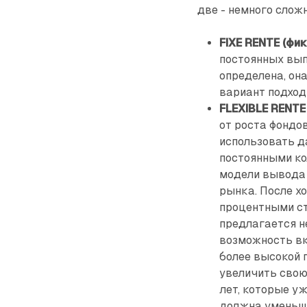
две - немного сложн
FIXE RENTE (фи
постоянных вып
определена, она
вариант подходи
FLEXIBLE RENTE 
от роста фондо
использовать д
постоянными ко
модели вывода 
рынка. После х
процентными ст
предлагается н
возможность вк
более высокой 
увеличить свою
лет, которые у
должна уменьша