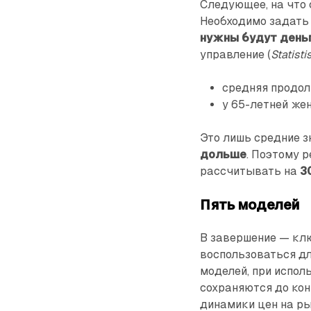
Следующее, на что 
Необходимо задать 
нужны будут день
управление (
Statist
средняя продол
у 65-летней же
Это лишь средние з
дольше
. Поэтому 
рассчитывать на
3
Пять моделей
В завершение — кл
воспользоваться д
моделей, при испол
сохраняются до кон
динамики цен на ры