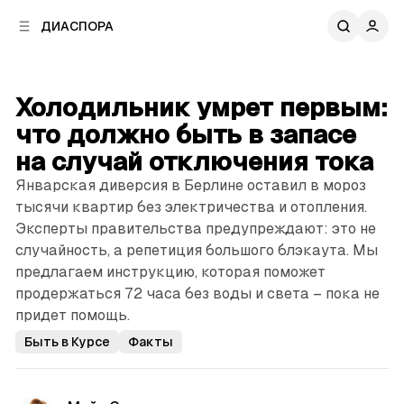
к
к
ДИАСПОРА
к
о
о
в
н
о
т
й
Холодильник умрет первым:
е
п
н
что должно быть в запасе
а
т
н
на случай отключения тока
у
е
Январская диверсия в Берлине оставил в мороз
л
тысячи квартир без электричества и отопления.
и
Эксперты правительства предупреждают: это не
случайность, а репетиция большого блэкаута. Мы
предлагаем инструкцию, которая поможет
продержаться 72 часа без воды и света – пока не
придет помощь.
Быть в Курсе
Факты