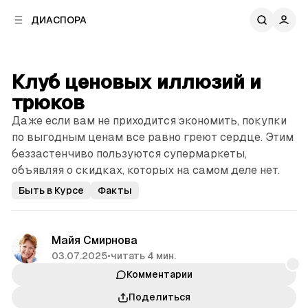
к
к
ДИАСПОРА
к
о
о
в
н
о
т
й
Клуб ценовых иллюзий и
е
п
н
трюков
а
т
н
Даже если вам не приходится экономить, покупки
у
е
по выгодным ценам все равно греют сердце. Этим
л
беззастенчиво пользуются супермаркеты,
и
объявляя о скидках, которых на самом деле нет.
Быть в Курсе
Факты
Майя Смирнова
03.07.2025
•
читать 4 мин.
Комментарии
Поделиться