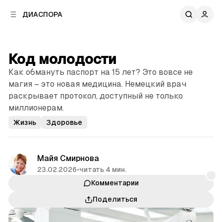
к
к
ДИАСПОРА
к
о
о
в
н
о
т
й
Код молодости
е
п
н
Как обмануть паспорт на 15 лет? Это вовсе не
а
т
н
магия – это новая медицина. Немецкий врач
у
е
раскрывает протокол, доступный не только
л
миллионерам.
и
Жизнь
Здоровье
Майя Смирнова
23.02.2026
•
читать 4 мин.
Комментарии
Поделиться