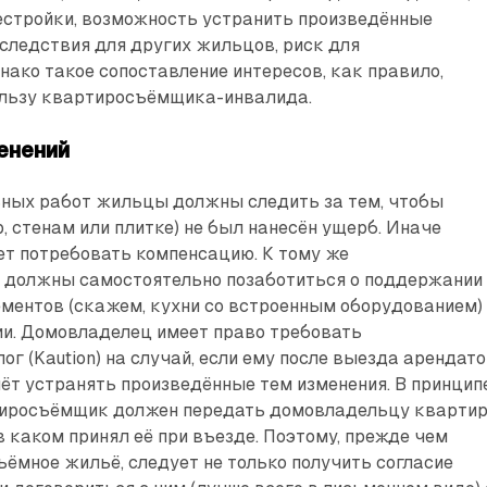
естройки, возможность устранить произведённые
оследствия для других жильцов, риск для
ако такое сопоставление интересов, как правило,
ользу квартиросъёмщика-инвалида.
енений
ьных работ жильцы должны следить за тем, чтобы
, стенам или плитке) не был нанесён ущерб. Иначе
т потребовать компенсацию. К тому же
должны самостоятельно позаботиться о поддержании
ментов (скажем, кухни со встроенным оборудованием)
ии. Домовладелец имеет право требовать
ог (Kaution) на случай, если ему после выезда арендат
чёт устранять произведённые тем изменения. В принципе
иросъёмщик должен передать домовладельцу кварти
в каком принял её при въезде. Поэтому, прежде чем
ёмное жильё, следует не только получить согласие