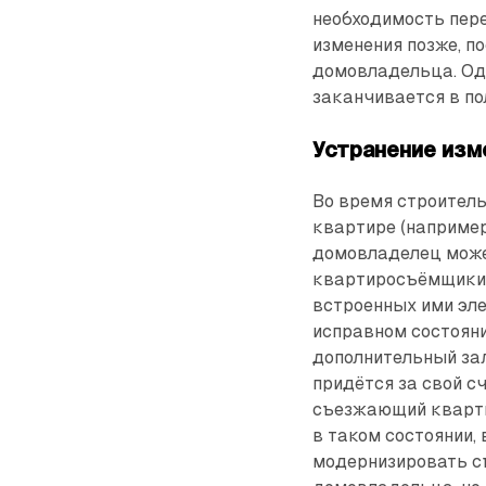
необходимость пер
изменения позже, п
домовладельца. Одн
заканчивается в п
Устранение изм
Во время строител
квартире (например
домовладелец може
квартиросъёмщики 
встроенных ими эле
исправном состоян
дополнительный зал
придётся за свой с
съезжающий кварт
в таком состоянии, 
модернизировать съ