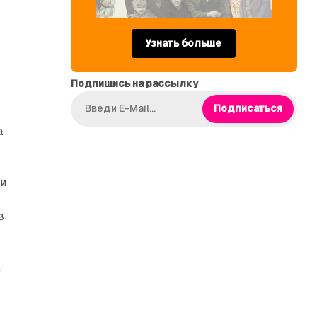
Узнать больше
Подпишись на рассылку
Подписаться
а
ни
в
х