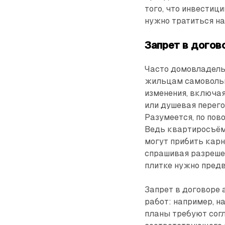
того, что инвестиц
нужно тратиться на
Запрет в догов
Часто домовладель
жильцам самовольно
изменения, включая
или душевая перего
Разумеется, по пов
Ведь квартиросъём
могут прибить карн
спрашивая разрешен
плитке нужно пред
Запрет в договоре 
работ: например, н
планы требуют сог