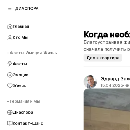
к
к
ДИАСПОРА
к
о
о
в
н
о
Главная
т
й
Когда необ
е
п
Кто Мы
н
Благоустраивая жил
а
т
н
сначала получить 
у
- Факты. Эмоции. Жизнь
е
Дом и квартира
л
Факты
и
Эмоции
Эдуард Зах
15.04.2025
•
чи
Жизнь
- Германия и Мы
Диаспора
Контакт-Шанс