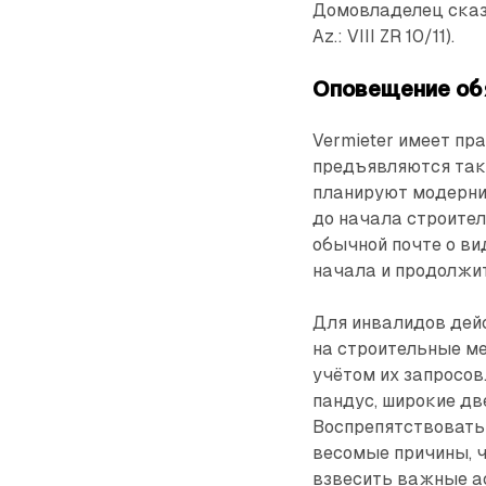
Домовладелец сказал
Az.: VIII ZR 10/11).
Оповещение об
Vermieter имеет пр
предъявляются так
планируют модерниза
до начала строите
обычной почте о ви
начала и продолжи
Для инвалидов дей
на строительные м
учётом их запросов
пандус, широкие дв
Воспрепятствовать 
весомые причины, 
взвесить важные ас