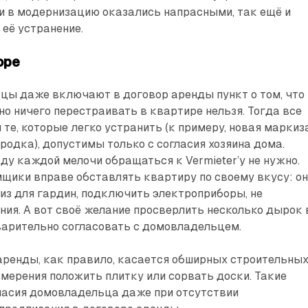
ии в модернизацию оказались напрасными, так ещё и
 её устранение.
оре
цы даже включают в договор аренды пункт о том, что
 ничего перестраивать в квартире нельзя. Тогда все
 те, которые легко устранить (к примеру, новая маркиз
родка), допустимы только с согласия хозяина дома.
оду каждой мелочи обращаться к Vermieter’у не нужно.
щики вправе обставлять квартиру по своему вкусу: о
из для гардин, подключить электроприборы, не
ия. А вот своё желание просверлить несколько дырок 
варительно согласовать с домовладельцем.
аренды, как правило, касается обширных строительны
амерения положить плитку или сорвать доски. Такие
ласия домовладельца даже при отсутствии