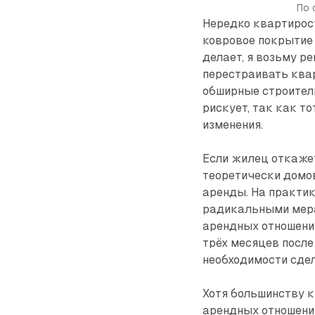
По 
Нередко квартирос
ковровое покрытие 
делает, я возьму р
перестраивать квар
обширные строител
рискует, так как т
изменения.
Если жилец откажет
теоретически домо
аренды. На практи
радикальными мера
арендных отношений
трёх месяцев после
необходимости сдел
Хотя большинству 
арендных отношений