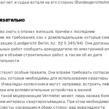
 нет, и судьи встали на его сторону (Bundesgerichtshof
язательно
аво знать о планах жильцов, причём к последним
ие же требования, как к домовладельцам, которые са
цию (Landgericht Berlin, Az.: 62 S 345/94). Они должн
льных работ сообщить арендодателю по электронной и
де и объёме строительных работ, а также об их дате
тельности.
ствуют особые правила. Они вправе требовать согласи
еры, которые необходимы для использования квартиры 
. Инвалиды-колясочники могут, например, встроить лиф
ери или вспомогательные устройства в ванной.
такой модернизации Vermieter может, лишь назвав бол
чем интересы квартиросъёмщика. При этом необходимо
пекты, касающиеся обеих сторон: вид инвалидности,