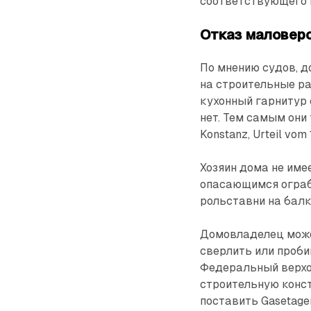
соответствующего 
Отказ маловер
По мнению судов, д
на строительные р
кухонный гарнитур 
нет. Тем самым они
Konstanz, Urteil vom 1
Хозяин дома не име
опасающимся ограб
рольставни на балко
Домовладелец може
сверлить или проби
Федеральный верхо
строительную конст
поставить Gasetage