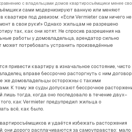
сравнению с владельцами домов квартиросъёмщики менее сво
ъёмщики сами модернизируют ванную или меняют
в квартире под девизом: «Если Vermieter сам ничего не
емонт в свои руки!» Однако жильцам не разрешено
тиру так, как они хотят. Не спросив разрешения на
ьные работы у домовладельца, арендатор сильно
от может потребовать устранить произведённые
ся привести квартиру в изначальное состояние, чисто
владелец вправе бессрочно расторгнуть с ним договор
ке же домовладельцы осторожны с такими
ми. К тому же суды допускают бессрочное расторжен
 лишь тогда, когда оно последовало в течение двух–
 того, как Vermieter предупредил жильца о
ать всё, как было.
квартиросъёмщиков и удаётся избежать расторжения
, они дорого расплачиваются за самоуправство: мало