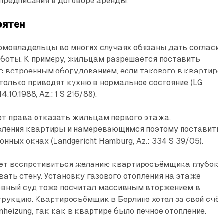
предписания в договоре аренды.
оятен
омовладельцы во многих случаях обязаны дать соглас
аботы. К примеру, жильцам разрешается поставить
с встроенным оборудованием, если такового в квартир
 только приводят кухню в нормальное состояние (LG
4.10.1988, Az.: 1 S 216/88).
ет права отказать жильцам первого этажа,
ления квартиры и намеревающимся поэтому поставит
нных окнах (Landgericht Hamburg, Az.: 334 S 39/05).
т воспротивиться желанию квартиросъёмщика глубок
вать стену. Установку газового отопления на этаже
вный суд тоже посчитал массивным вторжением в
рукцию. Квартиросъёмщик в Берлине хотел за свой сч
nheizung, так как в квартире было печное отопление.