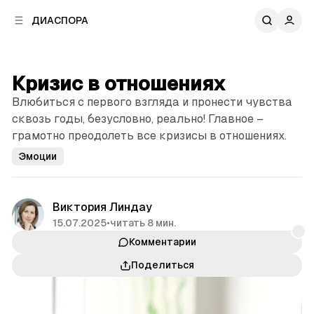
к
к
ДИАСПОРА
к
о
о
в
н
о
т
й
Кризис в отношениях
е
п
н
Влюбиться с первого взгляда и пронести чувства
а
т
н
сквозь годы, безусловно, реально! Главное –
у
е
грамотно преодолеть все кризисы в отношениях.
л
Эмоции
и
Виктория Линдау
15.07.2025
•
читать 8 мин.
Комментарии
Поделиться