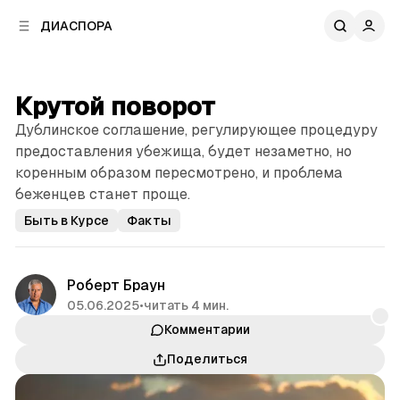
к
к
ДИАСПОРА
к
о
о
в
н
о
т
й
Крутой поворот
е
п
н
Дублинское соглашение, регулирующее процедуру
а
т
н
предоставления убежища, будет незаметно, но
у
е
коренным образом пересмотрено, и проблема
л
беженцев станет проще.
и
Быть в Курсе
Факты
Роберт Браун
05.06.2025
•
читать 4 мин.
Комментарии
Поделиться