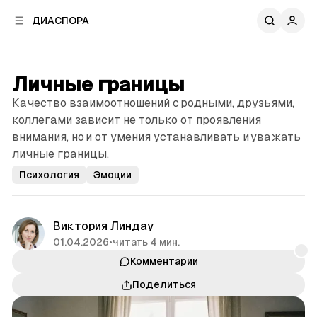
к
к
ДИАСПОРА
к
о
о
в
н
о
т
й
Личные границы
е
п
н
Качество взаимоотношений с родными, друзьями,
а
т
н
коллегами зависит не только от проявления
у
е
внимания, но и от умения устанавливать и уважать
л
личные границы.
и
Психология
Эмоции
Виктория Линдау
01.04.2026
•
читать 4 мин.
Комментарии
Поделиться