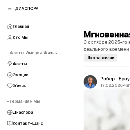
к
к
ДИАСПОРА
к
о
о
в
н
о
Главная
т
й
Мгновенна
е
п
Кто Мы
н
С октября 2025-го 
а
т
н
реального времени 
у
- Факты. Эмоции. Жизнь
е
Школа жизни
л
Факты
и
Эмоции
Роберт Брау
17.02.2026
•
чи
Жизнь
- Германия и Мы
Диаспора
Контакт-Шанс