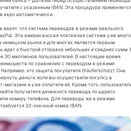
елении банка – должны перед осуществлением перевода
учателя с указанным IBAN. Эта ­процедура применяетс
в евро автоматически.
 верят, что система переводов в режиме реального
ayPal. Эта американская платёжная система уже мног
а немецком рынке и для многих является первым
ь идёт о быстрой отправке небольших и средних сумм. 
ее 30 миллионов пользователей. В настоящее время
преимуществ по сравнению с переводом в режиме
Например, это защита покупателя (Käuferschutz). Она
ернуть деньги, если вы осуществили покупку в
-магазине и уже оплатили её. Кроме того, пользовател
 найти получателя денежного перевода по адресу
или номеру телефона. Для перевода же в режиме
требуется 22-значный номер IBAN.