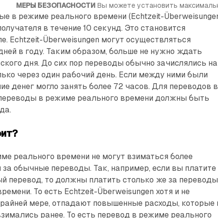
МЕРЫ БЕЗОПАСНОСТИ
 Вы можете установить максималь
ые в режиме реального времени (Echtzeit-Überweisungen
получателя в течение 10 секунд. Это становится
е. Echtzeit-Überweisungen могут осуществляться
дней в году. Таким образом, больше не нужно ждать
кого дня. До сих пор переводы обычно зачислялись на
лько через один рабочий день. Если между ними были
ие денег могло занять более 72 часов. Для переводов 
о переводы в режиме реального времени должны быть
да.
оит?
ме реального времени не могут взиматься более
 за обычные переводы. Так, например, если вы платите
й перевод, то должны платить столько же за переводы
емени. То есть Echtzeit-Überweisungen хотя и не
 крайней мере, отпадают повышенные расходы, которые 
зимались ранее. То есть перевод в режиме реального