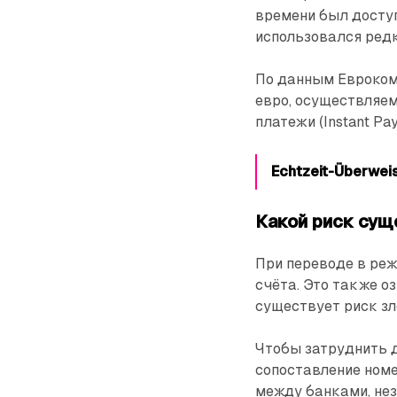
времени был доступ
использовался редк
По данным Еврокоми
евро, осуществляе
платежи (Instant Pa
Echtzeit-Überwe
Какой риск сущ
При переводе в ре
счёта. Это также оз
существует риск зл
Чтобы затруднить 
сопоставление номе
между банками, нез