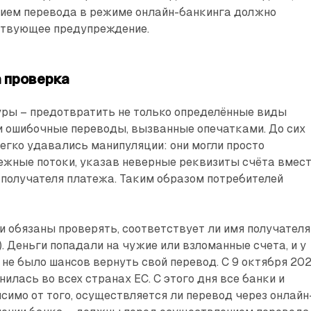
ием перевода в режиме онлайн-банкинга должно
т­вующее ­предупреждение.
 проверка
уры – предотвратить не только определённые виды
и ошибочные переводы, вызванные опечатками. До сих
егко удавались манипуляции: они могли просто
ежные потоки, указав неверные реквизиты счёта вмес
 получателя платежа. Таким образом потребителей
и обязаны проверять, соответствует ли имя получателя
). Деньги попадали на чужие или взломанные счета, и у
не было шансов вернуть свой перевод. С 9 октября 20
илась во всех странах ЕС. С этого дня все банки и
симо от того, осуществляется ли перевод через онлайн