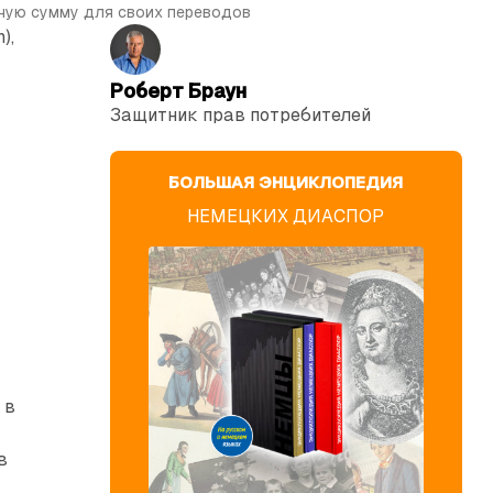
ную сумму для своих переводов
),
Роберт Браун
Защитник прав потре­бителей
БОЛЬШАЯ ЭНЦИКЛОПЕДИЯ
в
НЕМЕЦКИХ ДИАСПОР
 в
в