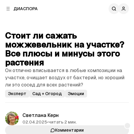
к
к
ДИАСПОРА
к
о
о
в
н
о
т
й
Стоит ли сажать
е
п
н
можжевельник на участке?
а
т
н
Все плюсы и минусы этого
у
е
растения
л
и
Он отлично вписывается в любые композиции на
участке, очищает воздух от бактерий, но хороший
ли это сосед для всех растений?
Эксперт
Сад + Огород
Эмоции
Светлана Керн
02.04.2025
•
читать 2 мин.
Комментарии