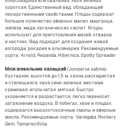
конусовидная или овальная, хвоя зеленая,
короткая. Единственный вид, обладающий
лекарственными свойствами. Плоды содержат
большое количество эфирных масел, марганца,
железа, меди, органических кислот. Ягоды
используют для приготовления мазей, отваров
и настоек. Вид подходит для создания живой
изгороди, рокария и альпинария. Рекомендуемые
сорта: Arnold, Repanda, Hibernica, Spotty Spreader.
Можжевельник казацкий
(Juniperus sabina).
Кустарник высотой до 1,5 м, крона раскидистая
и стелющаяся, хвоя сине-зеленая, местами
кремовая, игольчатая, мягкая. Быстро
укореняется и разрастается, легко переносит
загрязнение воздуха. В побегах, хвое и плодах
содержатся высокотоксичные смолы и эфирные
масла. Рекомендуемые сорта: Variegata, Rockery
Gem, Tamariscifolia.