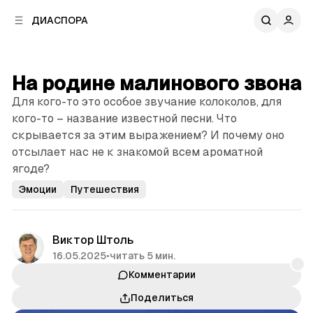
к
к
ДИАСПОРА
к
о
о
в
н
о
т
й
На родине малинового звона
е
п
н
Для кого-то это особое звучание колоколов, для
а
т
н
кого-то – название известной песни. Что
у
е
скрывается за этим выражением? И почему оно
л
отсылает нас не к знакомой всем ароматной
и
ягоде?
Эмоции
Путешествия
Виктор Штоль
16.05.2025
•
читать 5 мин.
Комментарии
Поделиться