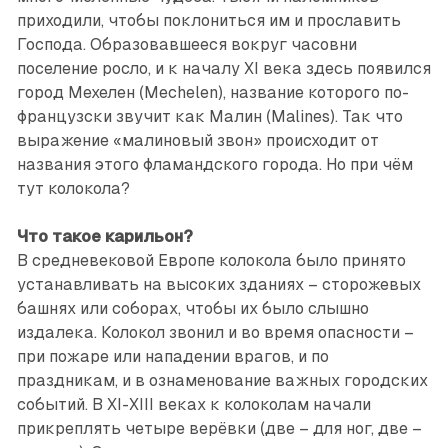
приходили, чтобы поклониться им и прославить
Господа. Образовавшееся вокруг часовни
поселение росло, и к началу XI века здесь появился
город Мехелен (Mechelen), название которого по-
французски звучит как Малин (Malines). Так что
выражение «малиновый звон» происходит от
названия этого фламандского города. Но при чём
тут колокола?
Что такое карильон?
В средневековой Европе колокола было принято
устанавливать на высоких зданиях – сторожевых
башнях или соборах, чтобы их было слышно
издалека. Колокол звонил и во время опасности –
при пожаре или нападении врагов, и по
праздникам, и в ознаменование важных городских
событий. В XI-XIII веках к колоколам начали
прикреплять четыре верёвки (две – для ног, две –