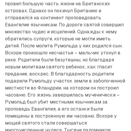
провел большую часть жизни на Британских
островах. Однако он покинул Британию и
отправился на континент проповедовать
Евангелие язычникам. По дороге святой совершил
множество чудес и исцелений. Однажды к нему
обратились супруги, которые не могли иметь
детей. После молитв Румольда у них родился сын.
Вскоре произошло несчастье – мальчик утонул в
реке. Родители были безутешны, но благодаря
новым молитвам святого ребенок, как гласит
предание, воскрес. В благодарность родители
подарили Румольду участок земли в заболоченной
местности во Фландрии, на котором он построил
часовню. Его жизнь завершилась мученически –
Румольд был убит местными язычникам за
проповедь Евангелия, а его останки были
помещены в построенную им часовню. Вскоре у
мощей святого стали совершаться
многочисленные чудеса. Тысячи паломников