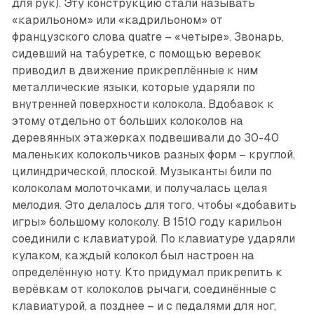
для рук). Эту конструкцию стали называть
«карильоном» или «кадрильоном» от
французского слова quatre – «четыре». Звонарь,
сидевший на табуретке, с помощью веревок
приводил в движение прикреплённые к ним
металлические языки, которые ударяли по
внутренней поверхности колокола. Вдобавок к
этому отдельно от больших колоколов на
деревянных этажерках подвешивали до 30-40
маленьких колокольчиков разных форм – круглой,
цилиндрической, плоской. Музыканты били по
колоколам молоточками, и получалась целая
мелодия. Это делалось для того, чтобы «добавить
игры» большому колоколу. В 1510 году карильон
соединили с клавиатурой. По клавиатуре ударяли
кулаком, каждый колокол был настроен на
определённую ноту. Кто придумал прикрепить к
верёвкам от колоколов рычаги, соединённые с
клавиатурой, а позднее – и с педалями для ног,