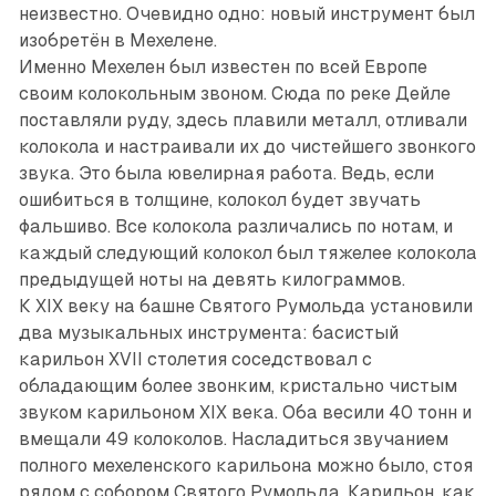
неизвестно. Очевидно одно: новый инструмент был
изобретён в Мехелене.
Именно Мехелен был известен по всей Европе
своим колокольным звоном. Сюда по реке Дейле
поставляли руду, здесь плавили металл, отливали
колокола и настраивали их до чистейшего звонкого
звука. Это была ювелирная работа. Ведь, если
ошибиться в толщине, колокол будет звучать
фальшиво. Все колокола различались по нотам, и
каждый следующий колокол был тяжелее колокола
предыдущей ноты на девять килограммов.
К XIX веку на башне Святого Румольда установили
два музыкальных инструмента: басистый
карильон XVII столетия соседствовал с
обладающим более звонким, кристально чистым
звуком карильоном XIX века. Оба весили 40 тонн и
вмещали 49 колоколов. Насладиться звучанием
полного мехеленского карильона можно было, стоя
рядом с собором Святого Румольда. Карильон, как