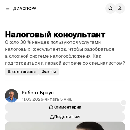
к
к
ДИАСПОРА
к
о
о
в
н
о
т
й
Налоговый консультант
е
п
н
Около 30 % немцев пользуются услугами
а
т
н
налоговых консультантов, чтобы разобраться
у
е
в сложной системе налого­обложения. Как
л
подготовиться к первой встрече со специалистом?
и
Школа жизни
Факты
Роберт Браун
11.03.2026
•
читать 5 мин.
Комментарии
Поделиться