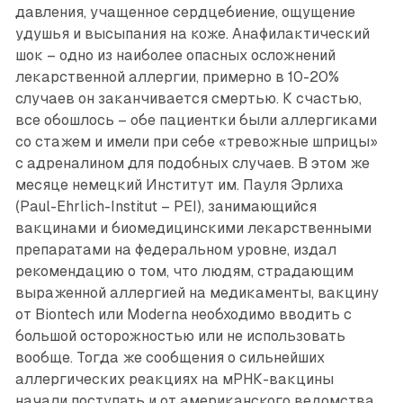
давления, учащенное сердцебиение, ощущение
удушья и высыпания на коже. Анафилактический
шок – одно из наиболее опасных осложнений
лекарственной аллергии, примерно в 10-20%
случаев он заканчивается смертью. К счастью,
все обошлось – обе пациентки были аллергиками
со стажем и имели при себе «тревожные шприцы»
с адреналином для подобных случаев. В этом же
месяце немецкий Институт им. Пауля Эрлиха
(Paul-Ehrlich-Institut – PEI), занимающийся
вакцинами и биомедицинскими лекарственными
препаратами на федеральном уровне, издал
рекомендацию о том, что людям, страдающим
выраженной аллергией на медикаменты, вакцину
от Biontech или Moderna необходимо вводить с
большой осторожностью или не использовать
вообще. Тогда же сообщения о сильнейших
аллергических реакциях на мРНК-вакцины
начали поступать и от американского ведомства