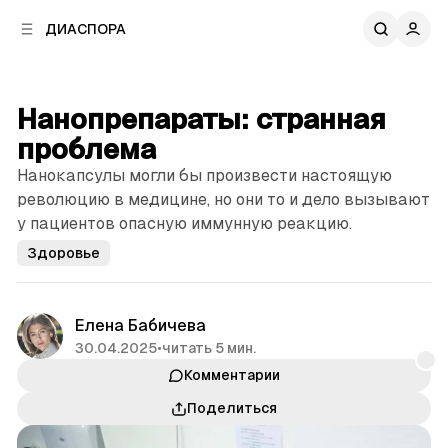
к
к
ДИАСПОРА
к
о
о
в
н
о
т
й
Нанопрепараты: странная
е
п
н
проблема
а
т
н
Нанокапсулы могли бы произвести настоящую
у
е
революцию в медицине, но они то и дело вызывают
л
у пациентов опасную иммунную реакцию.
и
Здоровье
Елена Бабичева
30.04.2025
•
читать 5 мин.
Комментарии
Поделиться