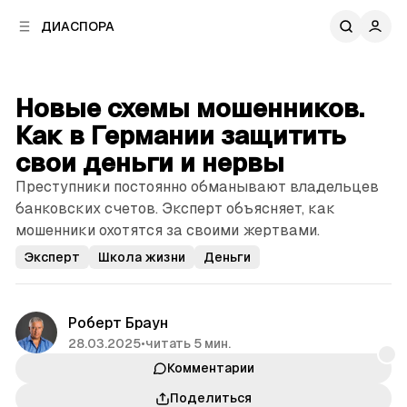
к
к
ДИАСПОРА
к
о
о
в
н
о
т
й
Новые схемы мошенников.
е
п
н
Как в Германии защитить
а
т
н
свои деньги и нервы
у
е
Преступники постоянно обманывают владельцев
л
банковских счетов. Эксперт объясняет, как
и
мошенники охотятся за своими жертвами.
Эксперт
Школа жизни
Деньги
Роберт Браун
28.03.2025
•
читать 5 мин.
Комментарии
Поделиться