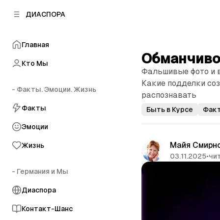
к
к
ДИАСПОРА
к
о
о
в
н
о
Главная
т
й
Обманчиво
е
п
Кто Мы
н
Фальшивые фото и 
а
т
н
Какие подделки соз
у
- Факты. Эмоции. Жизнь
е
распознавать
л
Факты
Быть в Курсе
Фак
и
Эмоции
Майя Смирн
Жизнь
03.11.2025
•
чит
- Германия и Мы
Диаспора
Контакт-Шанс