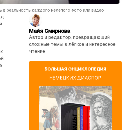
ь в реальность каждого нелепого фото или видео
ьд
й
.
Майя Смирнова
Автор и редактор, превращающий
сложные темы в лёгкое и интересное
чтение
ак
й.
е
БОЛЬШАЯ ЭНЦИКЛОПЕДИЯ
НЕМЕЦКИХ ДИАСПОР