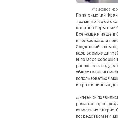
Фейковое изо
Папа римский Фран
Трамп, который ок
канцлер Германии О
Все чаще и чаще в 
и пользователи нев
Созданный с помощь
называемые дипфейк
И по мере совершен
распознать поддел
общественным мнен
использоваться мо
и кражи личных да
Дипфейки появились 
роликах порнограф
известных актрис. 
посредством ИИ мо