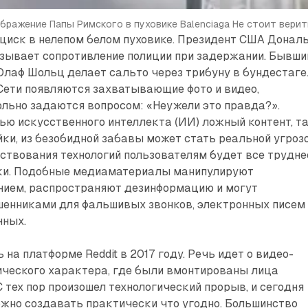
бражение Папы Римского в пуховике Balenciaga
Не стоит верит
циск в нелепом белом пуховике. Президент США Донал
азывает сопротивление полиции при задержании. Бывши
лаф Шольц делает сальто через трибуну в бундестаге
Сети появляются захватывающие фото и видео,
ольно задаются вопросом: «Неужели это правда?».
ю искусственного интеллекта (ИИ) ложный контент, т
и, из безобидной забавы может стать реальной угрозо
ствования технологий пользователям будет все трудне
ки. Подобные медиаматериалы манипулируют
ием, распространяют дезинформацию и могут
шенниками для фальшивых звонков, электронных писем
нных.
на платформе Reddit в 2017 году. Речь идет о видео­
ического характера, где были вмонтированы лица
С тех пор произошел технологический прорыв, и сегодня
жно создавать практически что угодно. Большинство