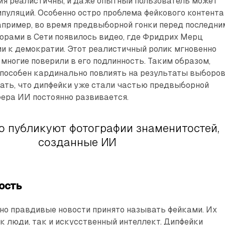
ия реалистичны, и даже опытный пользователь может
пуляций. Особенно остро проблема фейкового контента
Например, во время предвыборной гонки перед последни
рами в Сети появилось видео, где Фридрих Мерц
ии к демократии. Этот реалистичный ролик мгновенно
 многие поверили в его подлинность. Таким образом,
пособен кардинально повлиять на результаты выборов
ать, что дипфейки уже стали частью предвыборной
фера ИИ постоянно развивается.
то публикуют фотографии знаменитостей,
созданные ИИ
ость
но правдивые новости принято называть фейками. Их
к люди, так и искусственный интеллект. Дипфейки