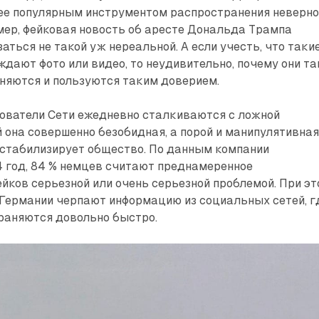
лее популярным инструментом распространения неверн
мер, фейковая новость об аресте Дональда Трампа
аться не такой уж нереальной. А если учесть, что таки
дают фото или видео, то неудивительно, почему они та
няются и пользуются таким доверием.
ователи Сети ежедневно сталкиваются с ложной
 она совершенно безобидная, а порой и манипулятивная
естабилизирует общество. По данным компании
4 год, 84 % немцев считают преднамеренное
йков серьезной или очень серьезной проблемой. При э
 Германии черпают информацию из социальных сетей, г
раняются довольно быстро.