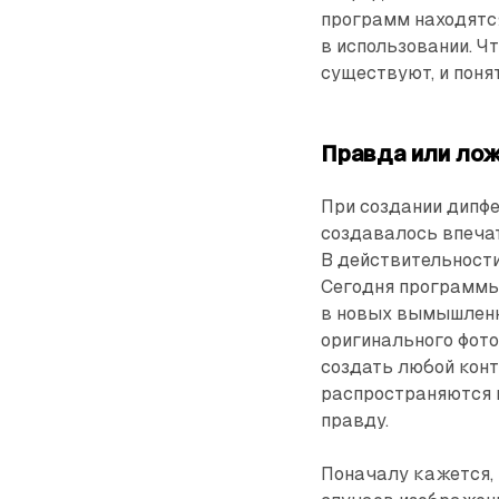
программ находятся
в использовании. Ч
существуют, и понят
Правда или ло
При создании дипфе
создавалось впечат
В действительности
Сегодня программы
в новых вымышленн
оригинального фото
создать любой конт
распространяются в
правду.
Поначалу кажется, 