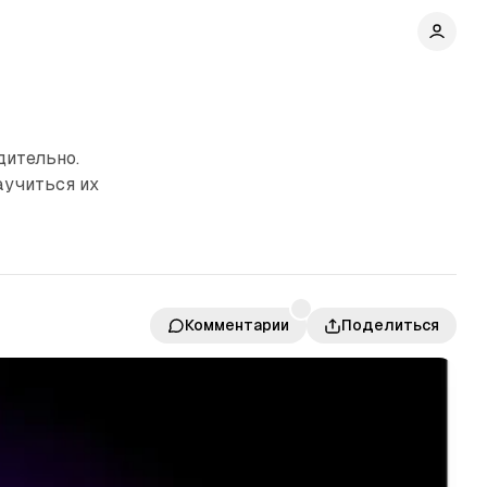
дительно.
аучиться их
Комментарии
Поделиться