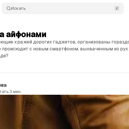
Искать
за айфонами
ющие кражей дорогих гаджетов, организованы гораздо
о происходит с новым смартфоном, выхваченным из рук
еде?
ова
тать 3 мин.