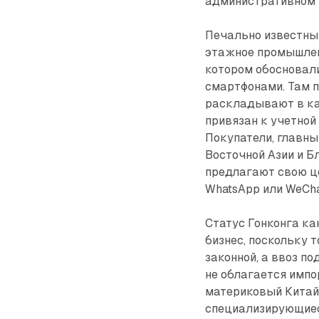
административном 
Печально известны
этажное промышленн
котором обосновал
смартфонами. Там п
раскладывают в ка
привязан к учетной 
Покупатели, главны
Восточной Азии и Б
предлагают свою це
WhatsApp или WeCha
Статус Гонконга ка
бизнес, поскольку
законной, а ввоз п
не облагается имп
материковый Китай 
специализирующиес