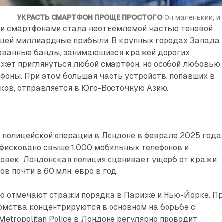
УКРАСТЬ СМАРТФОН ПРОЩЕ ПРОСТОГО
 Он маленький, и
и смартфонами стала неотъемлемой частью теневой
ящей миллиардные прибыли. В крупных городах Запада
ованные банды, занимающиеся кражей дорогих
жет приглянуться любой смартфон, но особой любовью
йфоны. При этом большая часть устройств, попавших в
ков, отправляется в Юго-Восточную Азию.
й полицейской операции в Лондоне в феврале 2025 года
фисковано свыше 1.000 мобильных телефонов и
ловек. Лондонская полиция оценивает ущерб от кражи
в почти в 60 млн. евро в год.
ю отмечают стражи порядка в Париже и Нью-Йорке. П
омства концентрируются в основном на борьбе с
Metropolitan Police в Лондоне регулярно проводит