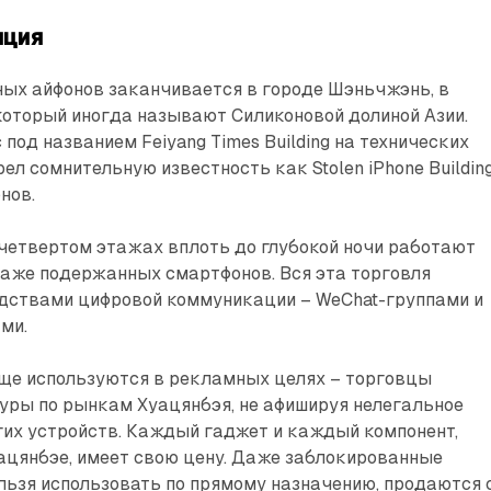
нция
ных айфонов заканчивается в городе Шэньчжэнь, в
который иногда называют Силиконовой долиной Азии.
под названием Feiyang Times Building на технических
ел сомнительную известность как Stolen iPhone Buildin
нов.
 четвертом этажах вплоть до глубокой ночи работают
даже подержанных смартфонов. Вся эта торговля
дствами цифровой коммуникации – WeChat-группами и
ми.
аще используются в рекламных целях – торговцы
уры по рынкам Хуацянбэя, не афишируя нелегальное
гих устройств. Каждый гаджет и каждый компонент,
ацянбэе, имеет свою цену. Даже заблокированные
льзя использовать по прямому назначению, продаются 