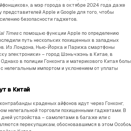
йфонщиков», а мэр города в октябре 2024 года даже
у представителей Apple и Google для того, чтобы
силению безопасности гаджетов.
ial Times
с помощью функции Apple по определению
оследили путь нескольких похищенных в западных
ов. Из Лондона, Нью-Йорка и Парижа смартфоны
ку электроники» – город Шэньчжэнь в Китае, в
 Однако в полиции Гонконга и материкового Китая бол
 с нелегальным импортом и уклонением от уплаты
ут в Китай
контрабанды краденых айфонов идут через Гонконг,
ом нелегальной торговли похищенными гаджетами. В
 дней устройства – самолетами в багаже или с
вляются перекупщикам, обосновавшимся в этом Особо