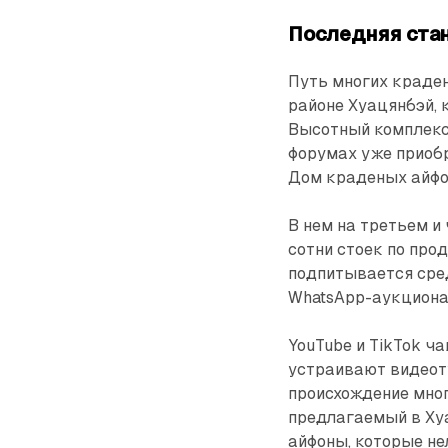
Последняя ста
Путь многих краде
районе Хуацянбэй, 
Высотный комплекс 
форумах уже приобр
Дом краденых айфо
В нем на третьем и
сотни стоек по про
подпитывается сре
WhatsApp-аукциона
YouTube и TikTok ч
устраивают видеот
происхождение мно
предлагаемый в Ху
айфоны, которые не