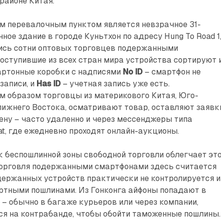
районе Китая.
м перевалочным пунктом является невзрачное 31-
ое здание в городе Куньтхон по адресу Hung To Road 1,
ись сотни оптовых торговцев подержанными
оступившие из всех стран мира устройства сортируют 
ртонные коробки с надписями
No ID
– смартфон не
записи, и
Has ID
– учетная запись уже есть.
м образом торговцы из материкового Китая, Юго-
лижнего Востока, осматривают товар, оставляют заявк
ну – часто удаленно и через мессенджеры типа
t, где ежедневно проходят онлайн-аукционы.
к беспошлинной зоны свободной торговли облегчает эт
 торговля подержанными смартфонами здесь считается
одержанных устройств практически не контролируется и
ортными пошлинами. Из Гонконга айфоны попадают в
– обычно в багаже курьеров или через компании,
я на контрабанде, чтобы обойти таможенные пошлины.