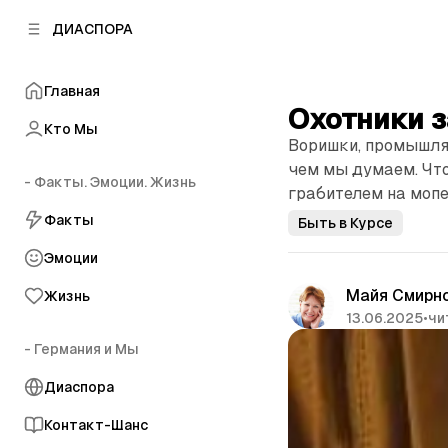
к
к
ДИАСПОРА
к
о
о
в
н
о
Главная
т
й
Охотники 
е
п
Кто Мы
н
Воришки, промышля
а
т
н
чем мы думаем. Чт
у
- Факты. Эмоции. Жизнь
е
грабителем на моп
л
Факты
Быть в Курсе
и
Эмоции
Майя Смирн
Жизнь
13.06.2025
•
чи
- Германия и Мы
Диаспора
Контакт-Шанс