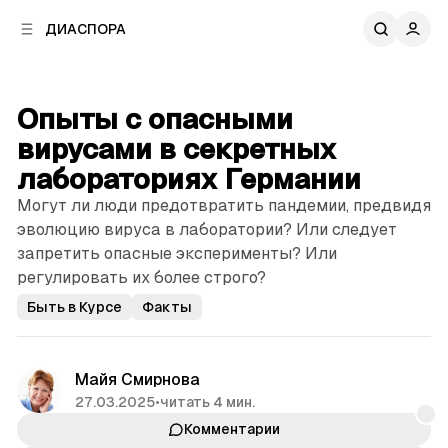
к
к
ДИАСПОРА
к
о
о
в
н
о
т
й
Опыты с опасными
е
п
н
вирусами в секретных
а
т
н
лабораториях Германии
у
е
Могут ли люди предотвратить пандемии, предвидя
л
эволюцию вируса в лаборатории? Или следует
и
запретить опасные эксперименты? Или
регулировать их более строго?
Быть в Курсе
Факты
Майя Смирнова
27.03.2025
•
читать 4 мин.
Комментарии