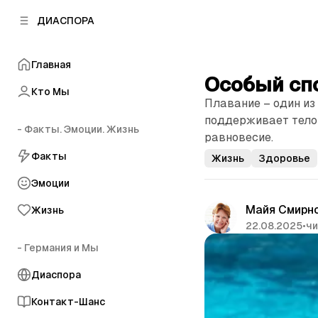
к
к
ДИАСПОРА
к
о
о
в
н
о
Главная
т
й
Особый сп
е
п
Кто Мы
н
Плавание – один из
а
т
н
поддерживает тело 
у
- Факты. Эмоции. Жизнь
е
равновесие.
л
Факты
Жизнь
Здоровье
и
Эмоции
Майя Смирн
Жизнь
22.08.2025
•
чи
- Германия и Мы
Диаспора
Контакт-Шанс