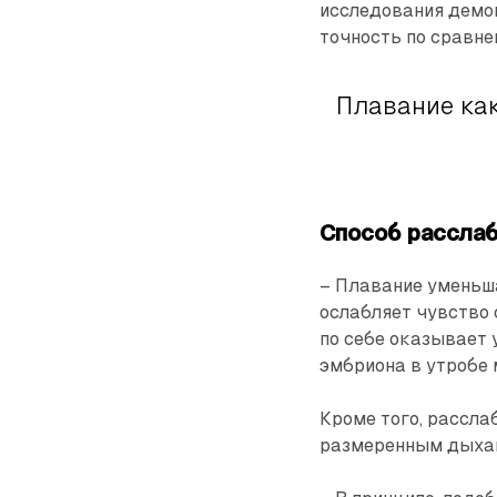
исследования демо
точность по сравне
Плавание как
Способ рассла
– Плавание уменьша
ослабляет чувство 
по себе оказывает
эмбриона в утробе 
Кроме того, рассл
размеренным дыхан