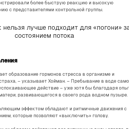
нстрировали более быструю реакцию и высокую
нию с представителями контрольной группы.
 нельзя лучше подходит для «погони» з
состоянием потока
бления
ет образование гормонов стресса в организме и
страха, – указывает Хойман. – Пребывание в воде сам
 успокаивающее действие – уже хотя бы благодаря опы
матери, развивающегося в свое­го рода водном пузыре.
абляющим эффектом обладают и ритмичные движения с
ием, которые позволяют «выключить» голову.