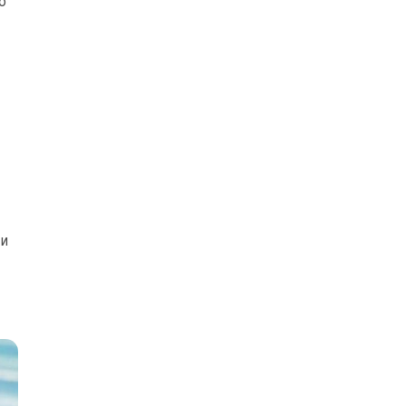
о
ли
ь