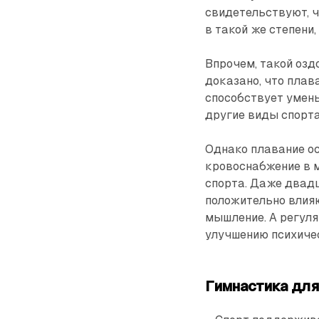
свидетельствуют, ч
в такой же степени
Впрочем, такой озд
доказано, что плав
способствует умень
другие виды спорта
Однако плавание ос
кровоснабжение в м
спорта. Даже двад
положительно влияю
мышление. А регуля
улучшению психичес
Гимнастика для