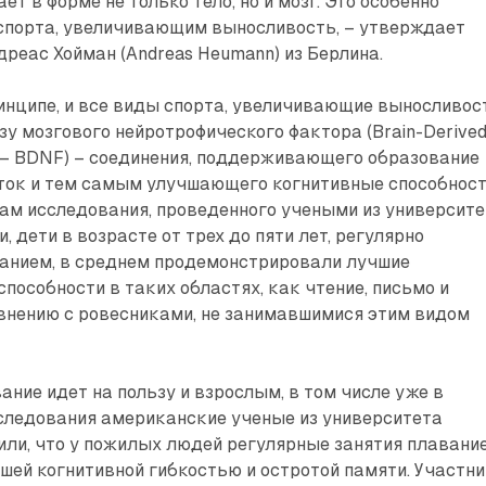
т в форме не только тело, но и мозг. Это особенно
 спорта, увеличивающим выносливость, – утверждает
дреас Хойман (Andreas Heumann) из Берлина.
ринципе, и все виды спорта, увеличивающие выносливос
зу мозгового нейротрофического фактора (Brain-Derive
r – BDNF) – соединения, поддерживаю­щего образование
ток и тем самым улучшающего когнитивные способност
ам исследования, проведенного учеными из университ
 дети в возрасте от трех до пяти лет, регулярно
анием, в среднем продемонстрировали лучшие
пособности в таких областях, как чтение, письмо и
внению с ровесниками, не занимавшимися этим видом
ание идет на пользу и взрослым, в том числе уже в
сследования американские ученые из университета
или, что у пожилых людей регулярные занятия плавани
шей когнитивной гибкостью и остротой памяти. Участн