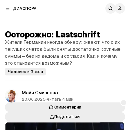
к
к
ДИАСПОРА
к
о
о
в
н
о
т
й
Осторожно: Lastschrift
е
п
н
Жители Германии иногда обнаруживают, что с их
а
т
н
текущих счетов были сняты достаточно крупные
у
е
суммы – без их ведома и согласия. Как и почему
л
это становится возможным?
и
Человек и Закон
Майя Смирнова
20.06.2025
•
читать 4 мин.
Комментарии
Поделиться