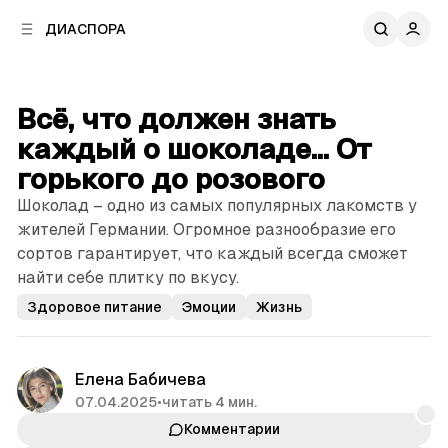
к
к
ДИАСПОРА
к
о
о
в
н
о
т
й
Всё, что должен знать
е
п
н
каждый о шоколаде... От
а
т
н
горького до розового
у
е
Шоколад – одно из самых популярных лакомств у
л
жителей Германии. ­Огромное разнообразие его
и
сортов гарантирует, что каждый всегда сможет
найти себе плитку по вкусу.
Здоровое питание
Эмоции
Жизнь
Елена Бабичева
07.04.2025
•
читать 4 мин.
Комментарии