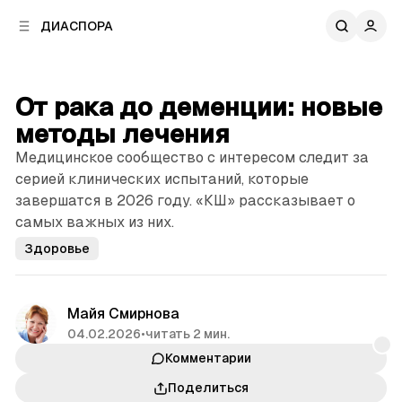
к
к
ДИАСПОРА
к
о
о
в
н
о
т
й
От рака до деменции: новые
е
п
н
методы лечения
а
т
н
Медицинское сообщество с интересом следит за
у
е
серией клинических испытаний, которые
л
завершатся в 2026 году. «КШ» рассказывает о
и
самых важных из них.
Здоровье
Майя Смирнова
04.02.2026
•
читать 2 мин.
Комментарии
Поделиться