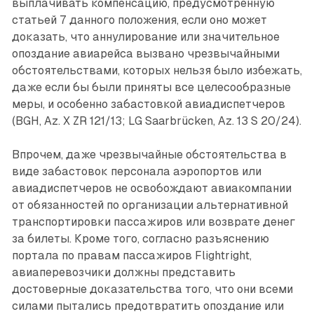
выплачивать компенсацию, преду­смотренную
статьей 7 данного положения, если оно может
доказать, что аннулирование или значительное
опоздание авиарейса вызвано чрезвычайными
обстоятельствами, которых нельзя было избежать,
даже если бы были приняты все целесообразные
меры, и особенно забастовкой авиадиспетчеров
(BGH, Az. X ZR 121/13; LG Saarbrücken, Az. 13 S 20/24).
Впрочем, даже чрезвычайные обстоятельства в
виде забас­товок персонала аэропортов или
авиадиспетчеров не освобождают авиакомпании
от обязанностей по организации альтернативной
транспортировки пассажиров или возврате денег
за билеты. Кроме того, согласно разъяснению
портала по правам пассажиров Flightright,
авиаперевозчики должны представить
достоверные доказательства того, что они всеми
силами пытались предотвратить опоздание или