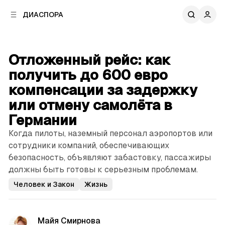
к
к
ДИАСПОРА
к
о
о
в
н
о
т
й
Отложенный рейс: как
е
п
н
получить до 600 евро
а
т
н
компенсации за задержку
у
е
или отмену самолёта в
л
и
Германии
Когда пилоты, наземный персонал аэропортов или
сотрудники компаний, обеспечивающих
безопасность, объявляют забастовку, пассажиры
должны быть готовы к серьезным проблемам.
Человек и Закон
Жизнь
Майя Смирнова